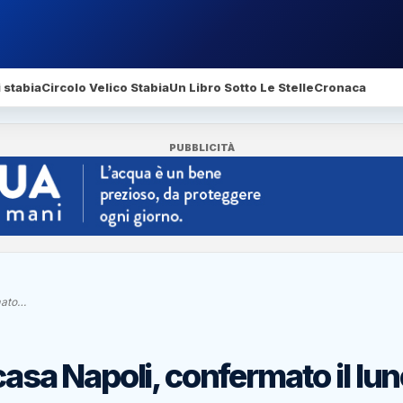
 stabia
Circolo Velico Stabia
Un Libro Sotto Le Stelle
Cronaca
PUBBLICITÀ
rmato…
 casa Napoli, confermato il lu