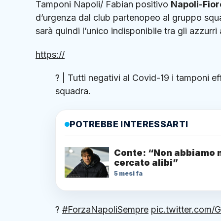
Tamponi Napoli/ Fabian positivo
Napoli-Fior
d’urgenza dal club partenopeo al gruppo squa
sarà quindi l’unico indisponibile tra gli azzurr
https://
? | Tutti negativi al Covid-19 i tamponi 
squadra.
POTREBBE INTERESSARTI
Conte: “Non abbiamo 
cercato alibi”
5 mesi fa
?
#ForzaNapoliSempre
pic.twitter.co