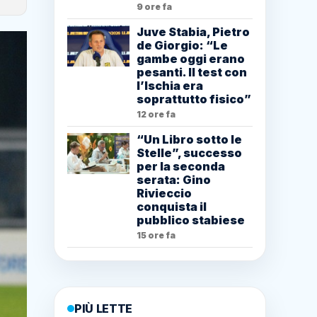
9 ore fa
Juve Stabia, Pietro
de Giorgio: “Le
gambe oggi erano
pesanti. Il test con
l’Ischia era
soprattutto fisico”
12 ore fa
“Un Libro sotto le
Stelle”, successo
per la seconda
serata: Gino
Rivieccio
conquista il
pubblico stabiese
15 ore fa
PIÙ LETTE