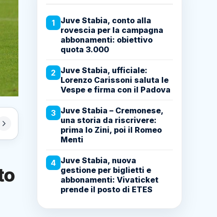
Juve Stabia, conto alla
1
rovescia per la campagna
abbonamenti: obiettivo
quota 3.000
Juve Stabia, ufficiale:
2
Lorenzo Carissoni saluta le
Vespe e firma con il Padova
Juve Stabia – Cremonese,
3
una storia da riscrivere:
prima lo Zini, poi il Romeo
Menti
Juve Stabia, nuova
4
to
gestione per biglietti e
abbonamenti: Vivaticket
prende il posto di ETES