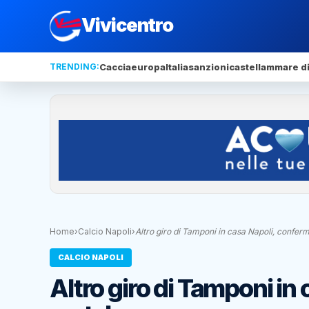
Vivicentro
TRENDING:
Caccia
europa
Italia
sanzioni
castellammare di
Home
›
Calcio Napoli
›
Altro giro di Tamponi in casa Napoli, confe
CALCIO NAPOLI
Altro giro di Tamponi in