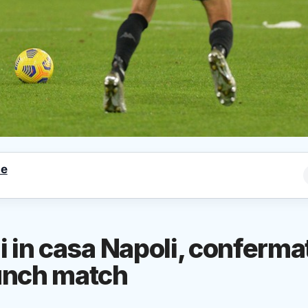
le
i in casa Napoli, conferma
lunch match