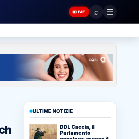
⌕
LIVE
ULTIME NOTIZIE
nch
DDL Caccia, il
Parlamento
accelera: cresce il