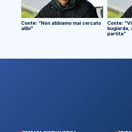
Conte: “Non abbiamo mai cercato
Conte: “Vi
alibi”
bugiarda, 
partita”