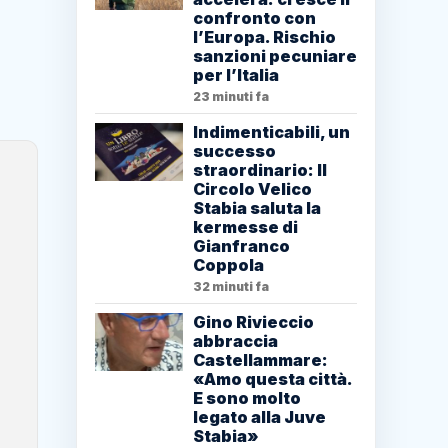
confronto con
l’Europa. Rischio
sanzioni pecuniare
per l’Italia
23 minuti fa
Indimenticabili, un
successo
straordinario: Il
Circolo Velico
Stabia saluta la
kermesse di
Gianfranco
Coppola
32 minuti fa
Gino Rivieccio
abbraccia
Castellammare:
«Amo questa città.
E sono molto
legato alla Juve
Stabia»