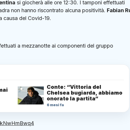
entina
si giocherà alle ore 12:30. I tamponi effettuati
dra non hanno riscontrato alcuna positività.
Fabian R
i a causa del Covid-19.
effettuati a mezzanotte ai componenti del gruppo
Conte: “Vittoria del
mai
Chelsea bugiarda, abbiamo
onorato la partita”
6 mesi fa
m/GkNwHmBwq4