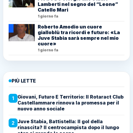
Lamberti nel segno del “Leone”
Catello Mari
1 giorno fa
Roberto Amodio un cuore
gialloblù tra ricordi e futuro: «La
Juve Stabia sarà sempre nel mio
cuore»
1 giorno fa
PIÙ LETTE
Giovani, Futuro E Territorio: Il Rotaract Club
1
Castellammare rinnova la promessa per il
nuovo anno sociale
Juve Stabia, Battistella: Il gol della
2
rinascita? Il centrocampista dopo il lungo