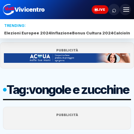
⌕
Vivicentro
LIVE
TRENDING:
Elezioni Europee 2024
Inflazione
Bonus Cultura 2024
Calcio
Inte
PUBBLICITÀ
Tag:
vongole e zucchine
PUBBLICITÀ