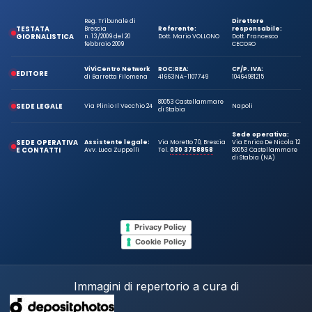
Reg. Tribunale di
Direttore
TESTATA
Brescia
Referente:
responsabile:
GIORNALISTICA
n. 13/2009 del 20
Dott. Mario VOLLONO
Dott. Francesco
febbraio 2009
CECORO
ViViCentro Network
ROC:
REA:
CF/P. IVA:
EDITORE
di Barretta Filomena
41663
NA-1107749
10464981215
80053 Castellammare
SEDE LEGALE
Via Plinio Il Vecchio 24
Napoli
di Stabia
Sede operativa:
SEDE OPERATIVA
Assistente legale:
Via Moretto 70, Brescia
Via Enrico De Nicola 12
E CONTATTI
Avv. Luca Zuppelli
Tel.
030 3758858
80053 Castellammare
di Stabia (NA)
Privacy Policy
Cookie Policy
Immagini di repertorio a cura di