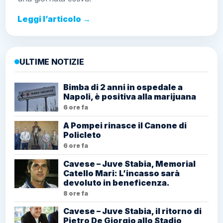
Leggi l’articolo →
ULTIME NOTIZIE
Bimba di 2 anni in ospedale a
Napoli, è positiva alla marijuana
6 ore fa
A Pompei rinasce il Canone di
Policleto
6 ore fa
Cavese – Juve Stabia, Memorial
Catello Mari: L’incasso sarà
devoluto in beneficenza.
8 ore fa
Cavese – Juve Stabia, il ritorno di
Pietro De Giorgio allo Stadio