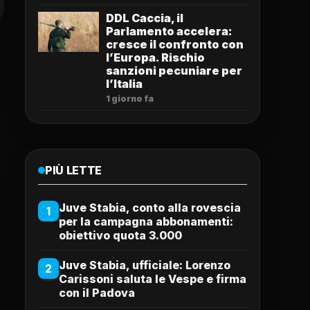
DDL Caccia, il
Parlamento accelera:
cresce il confronto con
l’Europa. Rischio
sanzioni pecuniare per
l’Italia
1 giorno fa
PIÙ LETTE
Juve Stabia, conto alla rovescia
1
per la campagna abbonamenti:
obiettivo quota 3.000
Juve Stabia, ufficiale: Lorenzo
2
Carissoni saluta le Vespe e firma
con il Padova