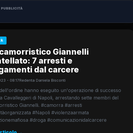
PUBBLICITÀ
TÀ
camorristico Giannelli
ellato: 7 arresti e
gamenti dal carcere
023 - 08:17
Redenta Daniela Bisconti
dell'ordine hanno eseguito un'operazione di successo
a Cavalleggeri di Napoli, arrestando sette membri del
rristico Giannelli. #camorra #arresti
itàorganizzata #Napoli #violenzaarmata
zionemafiosa #droga #comunicazionidalcarcere
articolo →