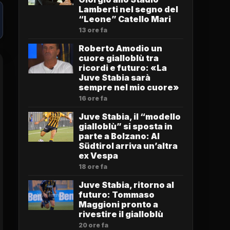
Lamberti nel segno del
“Leone” Catello Mari
13 ore fa
Roberto Amodio un
cuore gialloblù tra
ricordi e futuro: «La
Juve Stabia sarà
sempre nel mio cuore»
16 ore fa
Juve Stabia, il “modello
gialloblù” si sposta in
parte a Bolzano: Al
Südtirol arriva un’altra
ex Vespa
18 ore fa
Juve Stabia, ritorno al
futuro: Tommaso
Maggioni pronto a
rivestire il gialloblù
20 ore fa