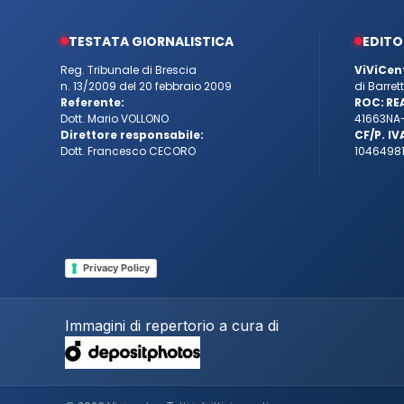
TESTATA GIORNALISTICA
EDITO
Reg. Tribunale di Brescia
ViViCen
n. 13/2009 del 20 febbraio 2009
di Barre
Referente:
ROC:
RE
Dott. Mario VOLLONO
41663
NA
Direttore responsabile:
CF/P. IV
Dott. Francesco CECORO
10464981
Privacy Policy
Immagini di repertorio a cura di