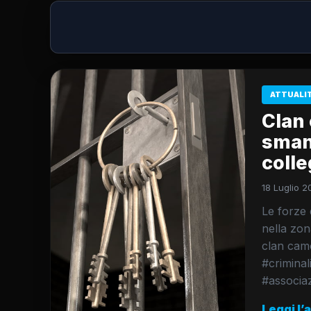
ATTUALI
Clan 
smant
colle
18 Luglio 2
Le forze 
nella zon
clan camo
#criminal
#associa
Leggi l’