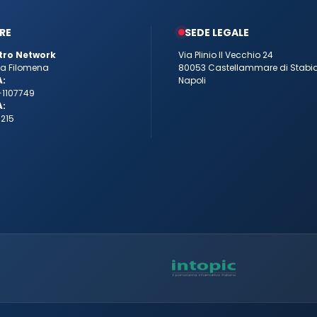
RE
SEDE LEGALE
tro Network
Via Plinio Il Vecchio 24
tta Filomena
80053 Castellammare di Stabi
A:
Napoli
-1107749
A:
215