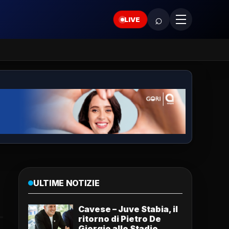
⌕
LIVE
ULTIME NOTIZIE
Cavese – Juve Stabia, il
ritorno di Pietro De
Giorgio allo Stadio