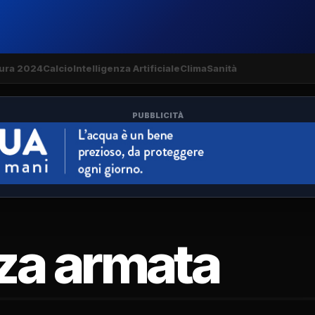
ura 2024
Calcio
Intelligenza Artificiale
Clima
Sanità
PUBBLICITÀ
za armata