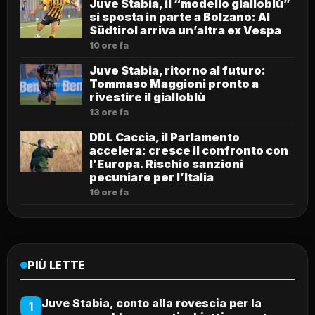
Juve Stabia, il “modello gialloblù”
si sposta in parte a Bolzano: Al
Südtirol arriva un’altra ex Vespa
10 ore fa
Juve Stabia, ritorno al futuro:
Tommaso Maggioni pronto a
rivestire il gialloblù
13 ore fa
DDL Caccia, il Parlamento
accelera: cresce il confronto con
l’Europa. Rischio sanzioni
pecuniare per l’Italia
19 ore fa
PIÙ LETTE
Juve Stabia, conto alla rovescia per la
1