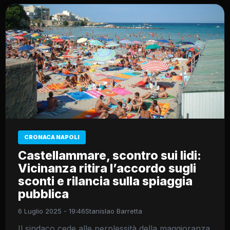
CRONACA NAPOLI
Castellammare, scontro sui lidi:
Vicinanza ritira l’accordo sugli
sconti e rilancia sulla spiaggia
pubblica
6 Luglio 2025 - 19:46
Stanislao Barretta
Il sindaco cede alle perplessità della maggioranza