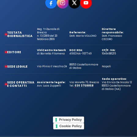
Reg. Tribunale di
Direttore
TESTATA
Brescia
Referente:
responsabile:
GIORNALISTICA
n. 13/2009 del 20
Dott. Mario VOLLONO
Dott. Francesco
febbraio 2009
CECORO
ViViCentro Network
ROC:
REA:
CF/P. IVA:
EDITORE
di Barretta Filomena
41663
NA-1107749
10464981215
80053 Castellammare
SEDE LEGALE
Via Plinio Il Vecchio 24
Napoli
di Stabia
Sede operativa:
SEDE OPERATIVA
Assistente legale:
Via Moretto 70, Brescia
Via Enrico De Nicola 12
E CONTATTI
Avv. Luca Zuppelli
Tel.
030 3758858
80053 Castellammare
di Stabia (NA)
Privacy Policy
Cookie Policy