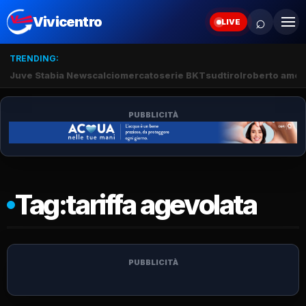
⌕
Vivicentro
LIVE
TRENDING:
Juve Stabia News
calciomercato
serie BKT
sudtirol
roberto amod
PUBBLICITÀ
Tag:
tariffa agevolata
PUBBLICITÀ