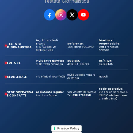
Testata Giornalistica
Reg. Tribunale di
Direttore
TESTATA
Brescia
Referente:
responsabile:
GIORNALISTICA
n. 13/2009 del 20
Dott. Mario VOLLONO
Dott. Francesco
febbraio 2009
CECORO
ViViCentro Network
ROC:
REA:
CF/P. IVA:
EDITORE
di Barretta Filomena
41663
NA-1107749
10464981215
80053 Castellammare
SEDE LEGALE
Via Plinio Il Vecchio 24
Napoli
di Stabia
Sede operativa:
SEDE OPERATIVA
Assistente legale:
Via Moretto 70, Brescia
Via Enrico De Nicola 12
E CONTATTI
Avv. Luca Zuppelli
Tel.
030 3758858
80053 Castellammare
di Stabia (NA)
Privacy Policy