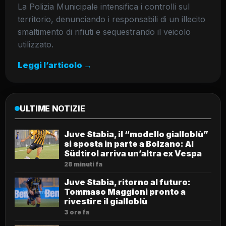
La Polizia Municipale intensifica i controlli sul
territorio, denunciando i responsabili di un illecito
smaltimento di rifiuti e sequestrando il veicolo
utilizzato.
Leggi l’articolo →
ULTIME NOTIZIE
Juve Stabia, il “modello gialloblù”
si sposta in parte a Bolzano: Al
Südtirol arriva un’altra ex Vespa
28 minuti fa
Juve Stabia, ritorno al futuro:
Tommaso Maggioni pronto a
rivestire il gialloblù
3 ore fa