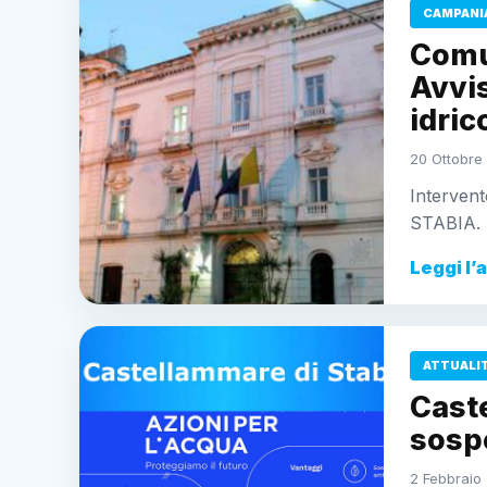
CAMPANI
Comu
Avvi
idric
20 Ottobre 
Interven
STABIA.
Leggi l’
ATTUALI
Cast
sospe
2 Febbraio 