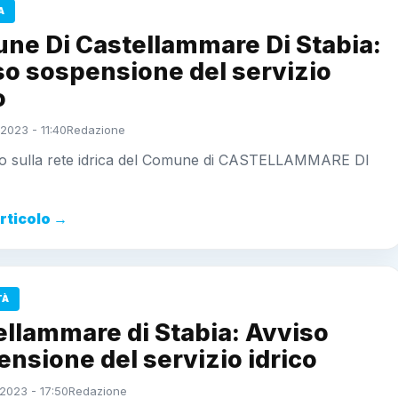
A
ne Di Castellammare Di Stabia:
so sospensione del servizio
o
2023 - 11:40
Redazione
to sulla rete idrica del Comune di CASTELLAMMARE DI
articolo →
TÀ
ellammare di Stabia: Avviso
nsione del servizio idrico
2023 - 17:50
Redazione