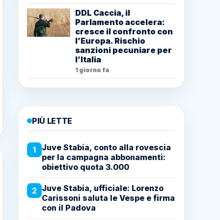
DDL Caccia, il
Parlamento accelera:
cresce il confronto con
l’Europa. Rischio
sanzioni pecuniare per
l’Italia
1 giorno fa
PIÙ LETTE
Juve Stabia, conto alla rovescia
1
per la campagna abbonamenti:
obiettivo quota 3.000
Juve Stabia, ufficiale: Lorenzo
2
Carissoni saluta le Vespe e firma
con il Padova