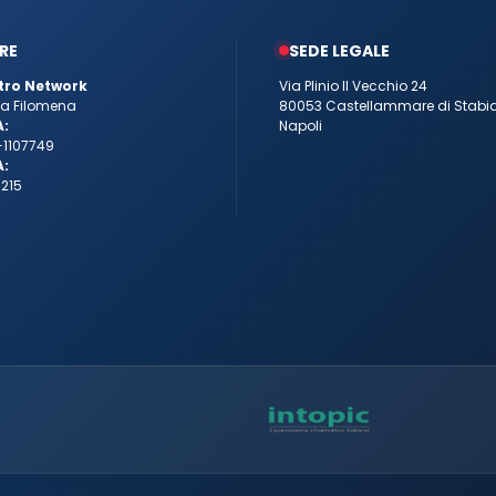
RE
SEDE LEGALE
tro Network
Via Plinio Il Vecchio 24
tta Filomena
80053 Castellammare di Stabi
A:
Napoli
-1107749
A:
215