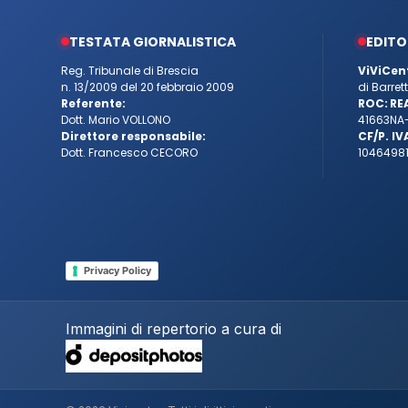
TESTATA GIORNALISTICA
EDITO
Reg. Tribunale di Brescia
ViViCen
n. 13/2009 del 20 febbraio 2009
di Barre
Referente:
ROC:
RE
Dott. Mario VOLLONO
41663
NA
Direttore responsabile:
CF/P. IV
Dott. Francesco CECORO
10464981
Privacy Policy
Immagini di repertorio a cura di