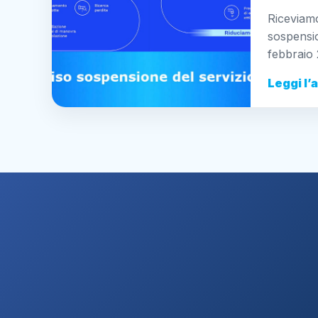
Riceviamo
sospensio
febbraio
Leggi l’