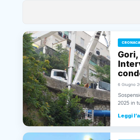
CRONACA
Gori,
Inter
condo
6 Giugno 2
Sospensio
2025 in t
Leggi l’