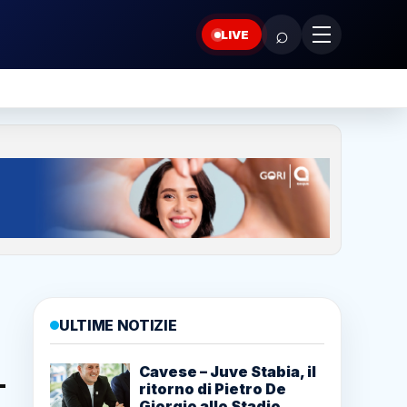
⌕
LIVE
ULTIME NOTIZIE
Cavese – Juve Stabia, il
ritorno di Pietro De
Giorgio allo Stadio