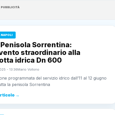
PUBBLICITÀ
 NAPOLI
 Penisola Sorrentina:
vento straordinario alla
tta idrica Dn 600
025 - 13:36
Mario Vollono
ne programmata del servizio idrico dall’11 al 12 giugno
utta la penisola Sorrentina
articolo →