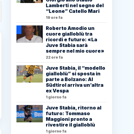
Lamberti nel segno del
“Leone” Catello Mari
19 ore fa
Roberto Amodio un
cuore gialloblù tra
ricordi e futuro: «La
Juve Stabia sarà
sempre nel mio cuore»
22 ore fa
Juve Stabia, il “modello
gialloblù” si sposta in
parte a Bolzano: Al
Südtirol arriva un’altra
ex Vespa
1 giorno fa
Juve Stabia, ritorno al
futuro: Tommaso
Maggioni pronto a
rivestire il gialloblù
1 giorno fa