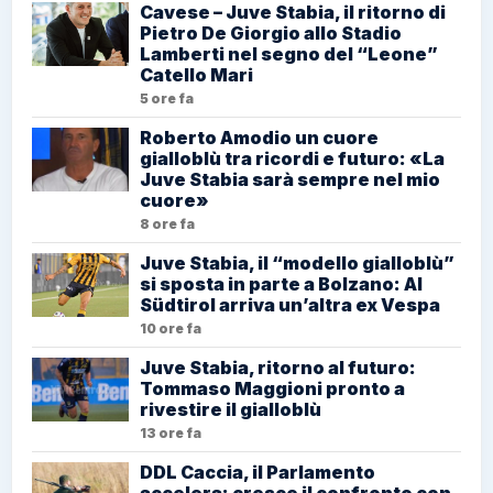
Cavese – Juve Stabia, il ritorno di
Pietro De Giorgio allo Stadio
Lamberti nel segno del “Leone”
Catello Mari
5 ore fa
Roberto Amodio un cuore
gialloblù tra ricordi e futuro: «La
Juve Stabia sarà sempre nel mio
cuore»
8 ore fa
Juve Stabia, il “modello gialloblù”
si sposta in parte a Bolzano: Al
Südtirol arriva un’altra ex Vespa
10 ore fa
Juve Stabia, ritorno al futuro:
Tommaso Maggioni pronto a
rivestire il gialloblù
13 ore fa
DDL Caccia, il Parlamento
accelera: cresce il confronto con