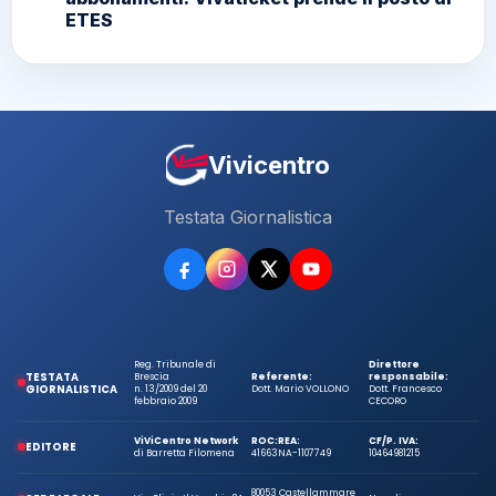
ETES
Vivicentro
Testata Giornalistica
Reg. Tribunale di
Direttore
TESTATA
Brescia
Referente:
responsabile:
GIORNALISTICA
n. 13/2009 del 20
Dott. Mario VOLLONO
Dott. Francesco
febbraio 2009
CECORO
ViViCentro Network
ROC:
REA:
CF/P. IVA:
EDITORE
di Barretta Filomena
41663
NA-1107749
10464981215
80053 Castellammare