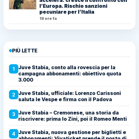
l’Europa. Rischio sanzioni
pecuniare per l’Italia
19 ore fa
PIÙ LETTE
Juve Stabia, conto alla rovescia per la
1
campagna abbonamenti: obiettivo quota
3.000
Juve Stabia, ufficiale: Lorenzo Carissoni
2
saluta le Vespe e firma con il Padova
Juve Stabia – Cremonese, una storia da
3
riscrivere: prima lo Zini, poi il Romeo Menti
Juve Stabia, nuova gestione per biglietti e
4
abbonamenti: Vivaticket prende il posto di