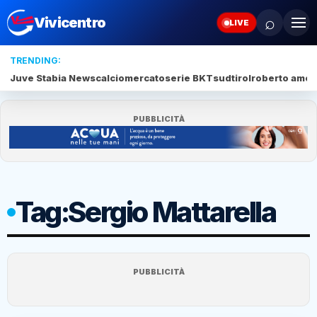
⌕
Vivicentro
LIVE
TRENDING:
Juve Stabia News
calciomercato
serie BKT
sudtirol
roberto amod
PUBBLICITÀ
Tag:
Sergio Mattarella
PUBBLICITÀ