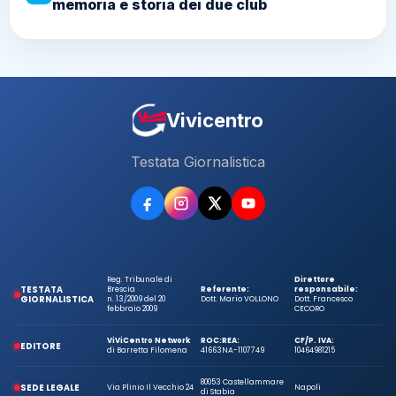
memoria e storia dei due club
Vivicentro
Testata Giornalistica
Reg. Tribunale di
Direttore
TESTATA
Brescia
Referente:
responsabile:
GIORNALISTICA
n. 13/2009 del 20
Dott. Mario VOLLONO
Dott. Francesco
febbraio 2009
CECORO
ViViCentro Network
ROC:
REA:
CF/P. IVA:
EDITORE
di Barretta Filomena
41663
NA-1107749
10464981215
80053 Castellammare
SEDE LEGALE
Via Plinio Il Vecchio 24
Napoli
di Stabia