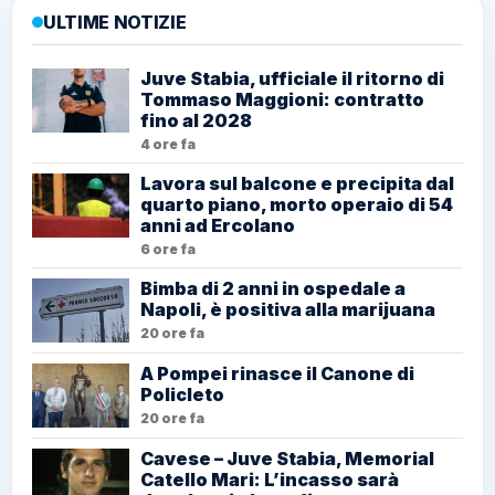
ULTIME NOTIZIE
Juve Stabia, ufficiale il ritorno di
Tommaso Maggioni: contratto
fino al 2028
4 ore fa
Lavora sul balcone e precipita dal
quarto piano, morto operaio di 54
anni ad Ercolano
6 ore fa
Bimba di 2 anni in ospedale a
Napoli, è positiva alla marijuana
20 ore fa
A Pompei rinasce il Canone di
Policleto
20 ore fa
Cavese – Juve Stabia, Memorial
Catello Mari: L’incasso sarà