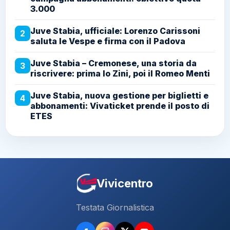
3.000
Juve Stabia, ufficiale: Lorenzo Carissoni
2
saluta le Vespe e firma con il Padova
Juve Stabia – Cremonese, una storia da
3
riscrivere: prima lo Zini, poi il Romeo Menti
Juve Stabia, nuova gestione per biglietti e
4
abbonamenti: Vivaticket prende il posto di
ETES
Vivicentro
Testata Giornalistica