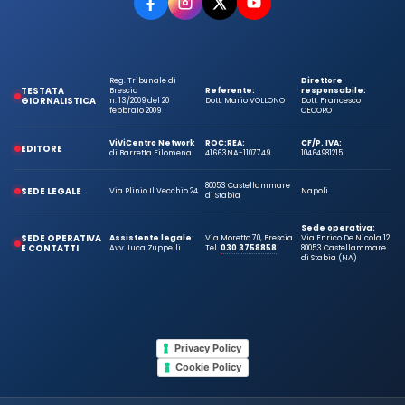
Reg. Tribunale di
Direttore
TESTATA
Brescia
Referente:
responsabile:
GIORNALISTICA
n. 13/2009 del 20
Dott. Mario VOLLONO
Dott. Francesco
febbraio 2009
CECORO
ViViCentro Network
ROC:
REA:
CF/P. IVA:
EDITORE
di Barretta Filomena
41663
NA-1107749
10464981215
80053 Castellammare
SEDE LEGALE
Via Plinio Il Vecchio 24
Napoli
di Stabia
Sede operativa:
SEDE OPERATIVA
Assistente legale:
Via Moretto 70, Brescia
Via Enrico De Nicola 12
E CONTATTI
Avv. Luca Zuppelli
Tel.
030 3758858
80053 Castellammare
di Stabia (NA)
Privacy Policy
Cookie Policy