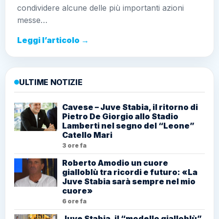
condividere alcune delle più importanti azioni
messe…
Leggi l’articolo →
ULTIME NOTIZIE
Cavese – Juve Stabia, il ritorno di
Pietro De Giorgio allo Stadio
Lamberti nel segno del “Leone”
Catello Mari
3 ore fa
Roberto Amodio un cuore
gialloblù tra ricordi e futuro: «La
Juve Stabia sarà sempre nel mio
cuore»
6 ore fa
Juve Stabia, il “modello gialloblù”