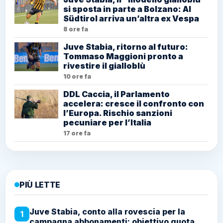
si sposta in parte a Bolzano: Al
Südtirol arriva un’altra ex Vespa
8 ore fa
Juve Stabia, ritorno al futuro:
Tommaso Maggioni pronto a
rivestire il gialloblù
10 ore fa
DDL Caccia, il Parlamento
accelera: cresce il confronto con
l’Europa. Rischio sanzioni
pecuniare per l’Italia
17 ore fa
PIÙ LETTE
Juve Stabia, conto alla rovescia per la
1
campagna abbonamenti: obiettivo quota