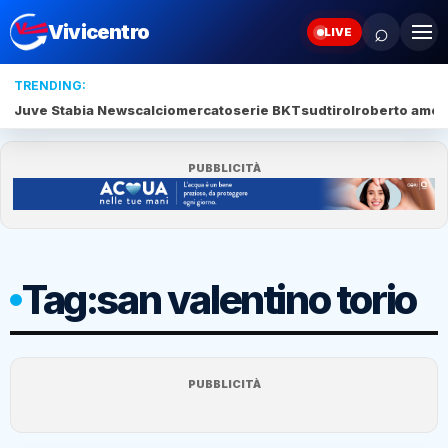
⌕
Vivicentro
LIVE
TRENDING:
Juve Stabia News
calciomercato
serie BKT
sudtirol
roberto amod
PUBBLICITÀ
Tag:
san valentino torio
PUBBLICITÀ