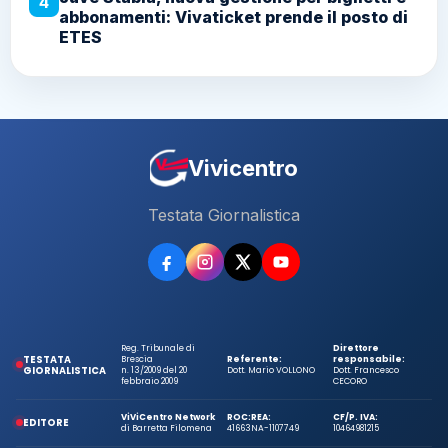
4
abbonamenti: Vivaticket prende il posto di
ETES
Vivicentro
Testata Giornalistica
Reg. Tribunale di
Direttore
TESTATA
Brescia
Referente:
responsabile:
GIORNALISTICA
n. 13/2009 del 20
Dott. Mario VOLLONO
Dott. Francesco
febbraio 2009
CECORO
ViViCentro Network
ROC:
REA:
CF/P. IVA:
EDITORE
di Barretta Filomena
41663
NA-1107749
10464981215