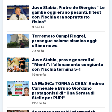
Juve Stabia, Pietro de Giorgio: “Le
gambe oggi erano pesanti. Il test
con l’Ischia era soprattutto
fisico”
3 ore fa
Terremoto Campi Flegrei,
prosegue sciame sismico oggi:
ultime news
7 ore fa
Juve Stabia, prove generali al
“Menti”: l’allenamento congiunto
con l’Ischia termina 5-1
19 ore fa
LA MaGiCa TORNA A CASA: Andrea
Carnevale e Bruno Giordano
protagonisti di “Una Serata di
Stelle per PUPI”
22 ore fa
Aumento attacchi informatici: