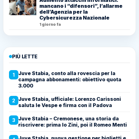
mancano i “difensori”, l’allarme
dell’Agenzia per la
Cybersicurezza Nazionale
1 giorno fa
PIÙ LETTE
Juve Stabia, conto alla rovescia per la
1
campagna abbonamenti: obiettivo quota
3.000
Juve Stabia, ufficiale: Lorenzo Carissoni
2
saluta le Vespe e firma con il Padova
Juve Stabia – Cremonese, una storia da
3
riscrivere: prima lo Zini, poi il Romeo Menti
Juve Stabia, nuova gestione per biglietti e