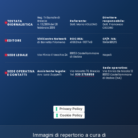
Reg. Tribunale di
Direttore
TESTATA
Brescia
Referente:
responsabile:
GIORNALISTICA
n. 13/2009 del 20
Dott. Mario VOLLONO
Dott. Francesco
febbraio 2009
CECORO
ViViCentro Network
ROC:
REA:
CF/P. IVA:
EDITORE
di Barretta Filomena
41663
NA-1107749
10464981215
80053 Castellammare
SEDE LEGALE
Via Plinio Il Vecchio 24
Napoli
di Stabia
Sede operativa:
SEDE OPERATIVA
Assistente legale:
Via Moretto 70, Brescia
Via Enrico De Nicola 12
E CONTATTI
Avv. Luca Zuppelli
Tel.
030 3758858
80053 Castellammare
di Stabia (NA)
Privacy Policy
Cookie Policy
Immagini di repertorio a cura di