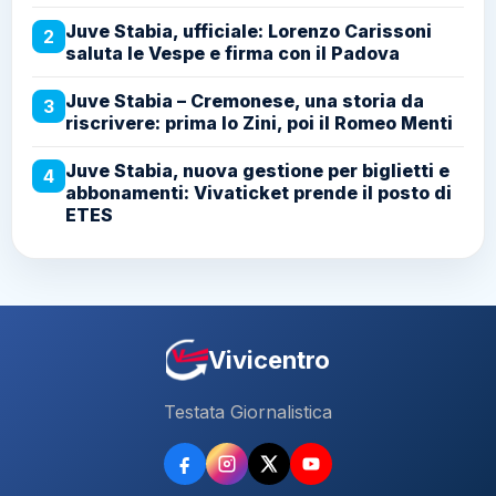
Juve Stabia, ufficiale: Lorenzo Carissoni
2
saluta le Vespe e firma con il Padova
Juve Stabia – Cremonese, una storia da
3
riscrivere: prima lo Zini, poi il Romeo Menti
Juve Stabia, nuova gestione per biglietti e
4
abbonamenti: Vivaticket prende il posto di
ETES
Vivicentro
Testata Giornalistica