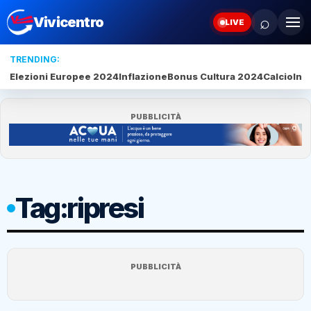
⌕
Vivicentro
LIVE
TRENDING:
Elezioni Europee 2024
Inflazione
Bonus Cultura 2024
Calcio
Inte
PUBBLICITÀ
Tag:
ripresi
PUBBLICITÀ