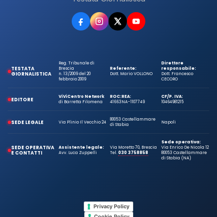
Reg. Tribunale di
Direttore
TESTATA
Brescia
Referente:
responsabile:
GIORNALISTICA
n. 13/2009 del 20
Dott. Mario VOLLONO
Dott. Francesco
febbraio 2009
CECORO
ViViCentro Network
ROC:
REA:
CF/P. IVA:
EDITORE
di Barretta Filomena
41663
NA-1107749
10464981215
80053 Castellammare
SEDE LEGALE
Via Plinio Il Vecchio 24
Napoli
di Stabia
Sede operativa:
SEDE OPERATIVA
Assistente legale:
Via Moretto 70, Brescia
Via Enrico De Nicola 12
E CONTATTI
Avv. Luca Zuppelli
Tel.
030 3758858
80053 Castellammare
di Stabia (NA)
Privacy Policy
Cookie Policy