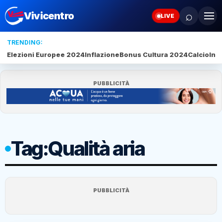
⌕
Vivicentro
LIVE
TRENDING:
Elezioni Europee 2024
Inflazione
Bonus Cultura 2024
Calcio
Inte
PUBBLICITÀ
Tag:
Qualità aria
PUBBLICITÀ