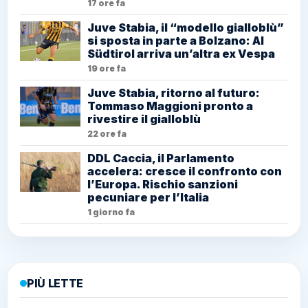
17 ore fa
Juve Stabia, il “modello gialloblù”
si sposta in parte a Bolzano: Al
Südtirol arriva un’altra ex Vespa
19 ore fa
Juve Stabia, ritorno al futuro:
Tommaso Maggioni pronto a
rivestire il gialloblù
22 ore fa
DDL Caccia, il Parlamento
accelera: cresce il confronto con
l’Europa. Rischio sanzioni
pecuniare per l’Italia
1 giorno fa
PIÙ LETTE