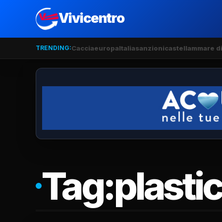
Vivicentro
TRENDING:
Caccia
europa
Italia
sanzioni
castellammare di
Tag:
plastic