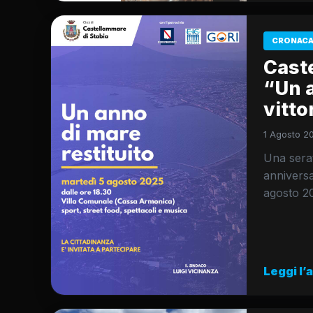
CRONACA
Cast
“Un a
vitto
1 Agosto 20
Una serat
anniversa
agosto 2
Leggi l’