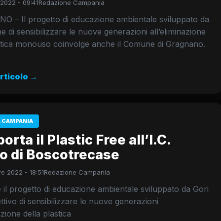
 2022 - 09:41
Redazione Campania
 – Il progetto di educazione ambientale sviluppato da
ine di sensibilizzare le nuove generazioni all’eliminazione
astica monouso coinvolge anche il Comune di Gragnano.
articolo →
 CAMPANIA
porta il Plastic Free all’I.C.
co di Boscotrecase
e 2022 - 18:51
Redazione Campania
il progetto di educazione ambientale sviluppato da Gori
ettivo di sensibilizzare le nuove generazioni
azione della plastica