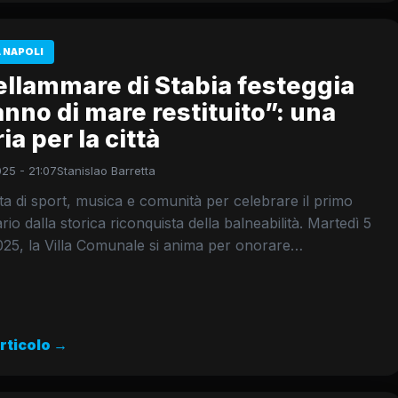
 NAPOLI
ellammare di Stabia festeggia
nno di mare restituito”: una
ria per la città
25 - 21:07
Stanislao Barretta
a di sport, musica e comunità per celebrare il primo
rio dalla storica riconquista della balneabilità. Martedì 5
025, la Villa Comunale si anima per onorare…
articolo →