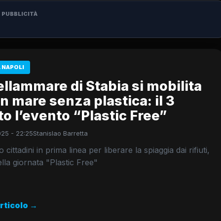
PUBBLICITÀ
 NAPOLI
llammare di Stabia si mobilita
n mare senza plastica: il 3
o l’evento “Plastic Free”
025 - 22:25
Stanislao Barretta
o cittadini in prima linea per liberare la spiaggia dai rifiuti,
ella giornata "Plastic Free"
articolo →