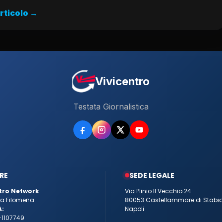
articolo →
Vivicentro
Testata Giornalistica
RE
SEDE LEGALE
tro Network
Via Plinio Il Vecchio 24
tta Filomena
80053 Castellammare di Stabi
A:
Napoli
-1107749