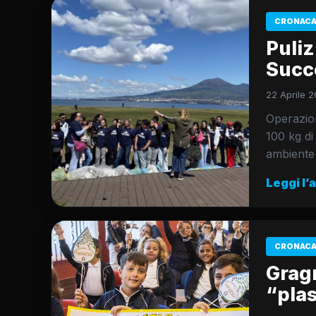
CRONACA
Puliz
Succe
22 Aprile 2
Operazion
100 kg di 
ambiente
Leggi l’
CRONACA
Gragn
“plas