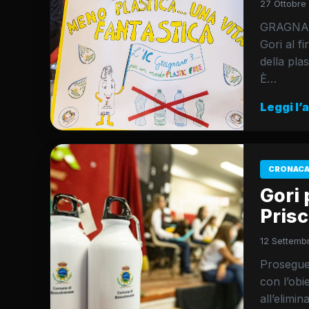
27 Ottobre
GRAGNANO
Gori al f
della pl
È…
Leggi l’
CRONACA
Gori 
Pris
12 Settembr
Prosegue 
con l’obi
all’elimin