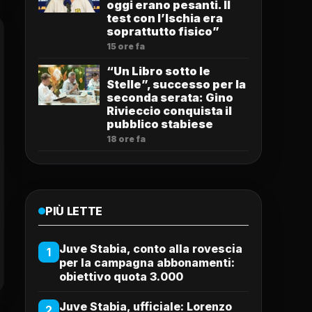
oggi erano pesanti. Il
test con l’Ischia era
soprattutto fisico”
15 ore fa
“Un Libro sotto le
Stelle”, successo per la
seconda serata: Gino
Rivieccio conquista il
pubblico stabiese
18 ore fa
PIÙ LETTE
Juve Stabia, conto alla rovescia
1
per la campagna abbonamenti:
obiettivo quota 3.000
Juve Stabia, ufficiale: Lorenzo
2