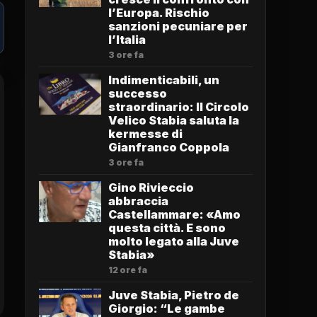
l’Europa. Rischio
sanzioni pecuniare per
l’Italia
3 ore fa
Indimenticabili, un
successo
straordinario: Il Circolo
Velico Stabia saluta la
kermesse di
Gianfranco Coppola
3 ore fa
Gino Rivieccio
abbraccia
Castellammare: «Amo
questa città. E sono
molto legato alla Juve
Stabia»
12 ore fa
Juve Stabia, Pietro de
Giorgio: “Le gambe