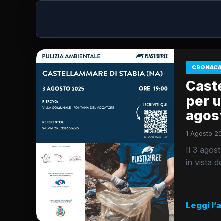
CRONACA
Caste
per u
agost
1 Agosto 2
Il 3 agost
in vista d
Leggi l’