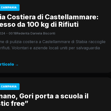
 CAMPANIA
ia Costiera di Castellammare:
sso da 100 kg di Rifiuti
024 - 00:18
Redenta Daniela Bisconti
e di pulizia costiera a Castellammare di Stabia raccoglie
rifiuti. Volontari e aziende locali uniti per salvaguardia
articolo →
 CAMPANIA
ano, Gori porta a scuola il
tic free”