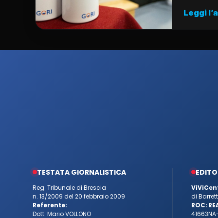
Leggi l’
TESTATA GIORNALISTICA
EDITO
Reg. Tribunale di Brescia
ViViCen
n. 13/2009 del 20 febbraio 2009
di Barre
Referente:
ROC:
RE
Dott. Mario VOLLONO
41663
NA