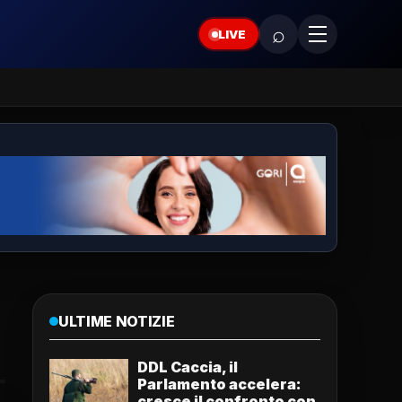
⌕
LIVE
ULTIME NOTIZIE
DDL Caccia, il
Parlamento accelera:
cresce il confronto con