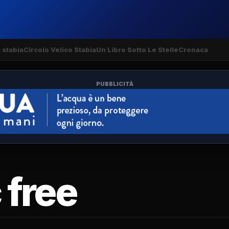
 stabia
Circolo Velico Stabia
Un Libro Sotto Le Stelle
Cronaca
PUBBLICITÀ
 free