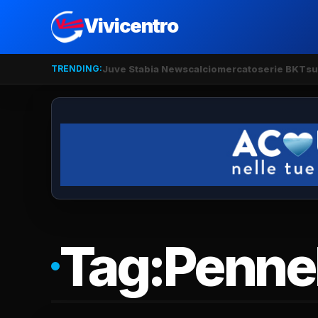
Vivicentro
TRENDING:
Juve Stabia News
calciomercato
serie BKT
su
Tag:
Pennel