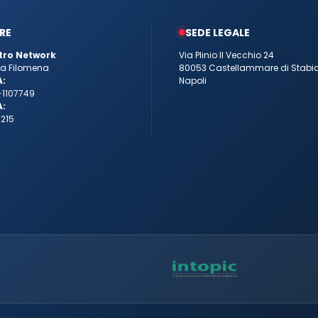
RE
SEDE LEGALE
tro Network
Via Plinio Il Vecchio 24
tta Filomena
80053 Castellammare di Stabi
A:
Napoli
-1107749
A:
215