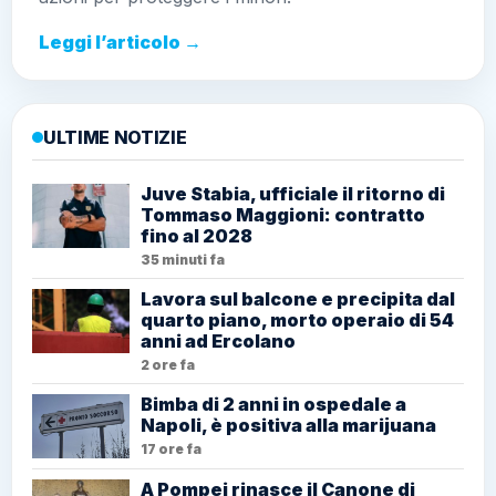
Leggi l’articolo →
ULTIME NOTIZIE
Juve Stabia, ufficiale il ritorno di
Tommaso Maggioni: contratto
fino al 2028
35 minuti fa
Lavora sul balcone e precipita dal
quarto piano, morto operaio di 54
anni ad Ercolano
2 ore fa
Bimba di 2 anni in ospedale a
Napoli, è positiva alla marijuana
17 ore fa
A Pompei rinasce il Canone di