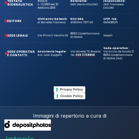
TESTATA
Brescia
Referente:
responsabile:
GIORNALISTICA
n. 13/2009 del 20
Dott. Mario VOLLONO
Dott. Francesco
febbraio 2009
CECORO
ViViCentro Network
ROC:
REA:
CF/P. IVA:
EDITORE
di Barretta Filomena
41663
NA-1107749
10464981215
80053 Castellammare
SEDE LEGALE
Via Plinio Il Vecchio 24
Napoli
di Stabia
Sede operativa:
SEDE OPERATIVA
Assistente legale:
Via Moretto 70, Brescia
Via Enrico De Nicola 12
E CONTATTI
Avv. Luca Zuppelli
Tel.
030 3758858
80053 Castellammare
di Stabia (NA)
Privacy Policy
Cookie Policy
Immagini di repertorio a cura di