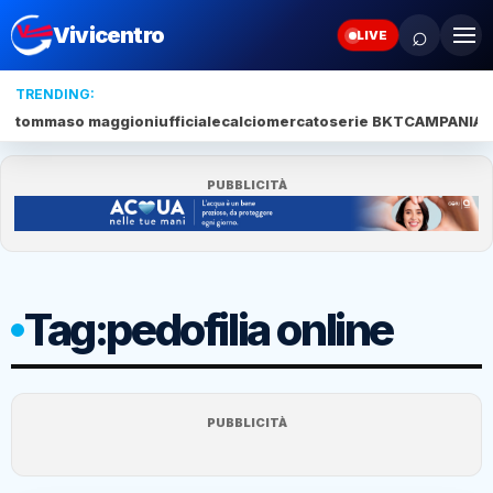
⌕
Vivicentro
LIVE
TRENDING:
tommaso maggioni
ufficiale
calciomercato
serie BKT
CAMPANIA
J
PUBBLICITÀ
Tag:
pedofilia online
PUBBLICITÀ