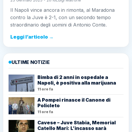
25 Gennaio 2025 - 20:16
Luigi Matrone
Il Napoli vince ancora in rimonta, al Maradona
contro la Juve è 2-1, con un secondo tempo
straordinario degli uomini di Antonio Conte.
Leggi l’articolo →
ULTIME NOTIZIE
Bimba di 2 anni in ospedale a
Napoli, è positiva alla marijuana
11 ore fa
A Pompei rinasce il Canone di
Policleto
11 ore fa
Cavese – Juve Stabia, Memorial
Catello Mari: L’incasso sarà