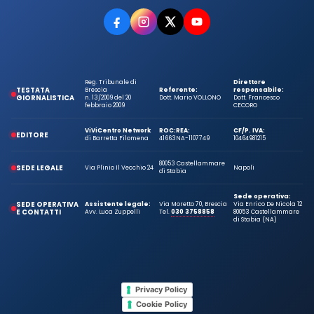
Reg. Tribunale di
Direttore
TESTATA
Brescia
Referente:
responsabile:
GIORNALISTICA
n. 13/2009 del 20
Dott. Mario VOLLONO
Dott. Francesco
febbraio 2009
CECORO
ViViCentro Network
ROC:
REA:
CF/P. IVA:
EDITORE
di Barretta Filomena
41663
NA-1107749
10464981215
80053 Castellammare
SEDE LEGALE
Via Plinio Il Vecchio 24
Napoli
di Stabia
Sede operativa:
SEDE OPERATIVA
Assistente legale:
Via Moretto 70, Brescia
Via Enrico De Nicola 12
E CONTATTI
Avv. Luca Zuppelli
Tel.
030 3758858
80053 Castellammare
di Stabia (NA)
Privacy Policy
Cookie Policy