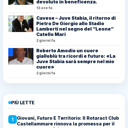
devoluto in beneficenza.
13 ore fa
Cavese – Juve Stabia, il ritorno di
Pietro De Giorgio allo Stadio
Lamberti nel segno del “Leone”
Catello Mari
2 giorni fa
Roberto Amodio un cuore
gialloblù tra ricordi e futuro: «La
Juve Stabia sarà sempre nel mio
cuore»
2 giorni fa
PIÙ LETTE
Giovani, Futuro E Territorio: Il Rotaract Club
1
Castellammare rinnova la promessa per il