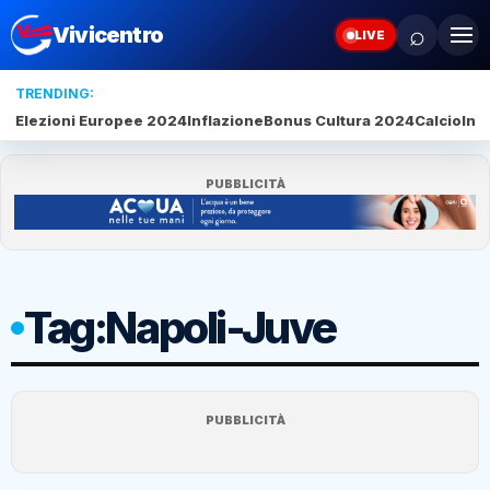
⌕
Vivicentro
LIVE
TRENDING:
Elezioni Europee 2024
Inflazione
Bonus Cultura 2024
Calcio
Inte
PUBBLICITÀ
Tag:
Napoli-Juve
PUBBLICITÀ