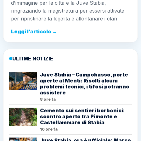
d'immagine per la città e la Juve Stabia,
ringraziando la magistratura per essersi attivata
per ripristinare la legalità e allontanare i clan
Leggi l’articolo →
ULTIME NOTIZIE
Juve Stabia – Campobasso, porte
aperte al Menti: Risolti alcuni
problemi tecnici, i tifosi potranno
assistere
8 ore fa
Cemento sui sentieri borbonici:
scontro aperto tra Pimonte e
Castellammare di Stabia
10 ore fa
Juve Stabia, ora è ufficiale: Marco