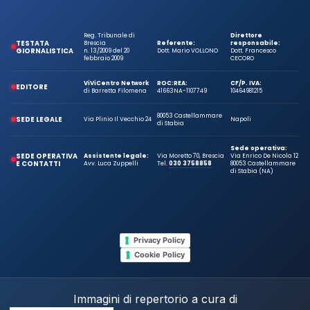
Reg. Tribunale di
Direttore
TESTATA
Brescia
Referente:
responsabile:
GIORNALISTICA
n. 13/2009 del 20
Dott. Mario VOLLONO
Dott. Francesco
febbraio 2009
CECORO
ViViCentro Network
ROC:
REA:
CF/P. IVA:
EDITORE
di Barretta Filomena
41663
NA-1107749
10464981215
80053 Castellammare
SEDE LEGALE
Via Plinio Il Vecchio 24
Napoli
di Stabia
Sede operativa:
SEDE OPERATIVA
Assistente legale:
Via Moretto 70, Brescia
Via Enrico De Nicola 12
E CONTATTI
Avv. Luca Zuppelli
Tel.
030 3758858
80053 Castellammare
di Stabia (NA)
Privacy Policy
Cookie Policy
Immagini di repertorio a cura di