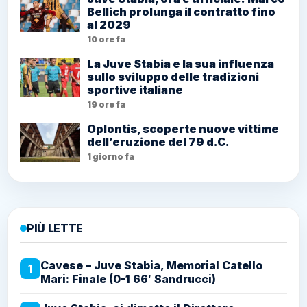
Bellich prolunga il contratto fino
al 2029
10 ore fa
La Juve Stabia e la sua influenza
sullo sviluppo delle tradizioni
sportive italiane
19 ore fa
Oplontis, scoperte nuove vittime
dell’eruzione del 79 d.C.
1 giorno fa
PIÙ LETTE
Cavese – Juve Stabia, Memorial Catello
1
Mari: Finale (0-1 66′ Sandrucci)