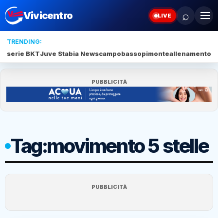
⌕
Vivicentro
LIVE
TRENDING:
serie BKT
Juve Stabia News
campobasso
pimonte
allenamento c
PUBBLICITÀ
Tag:
movimento 5 stelle
PUBBLICITÀ