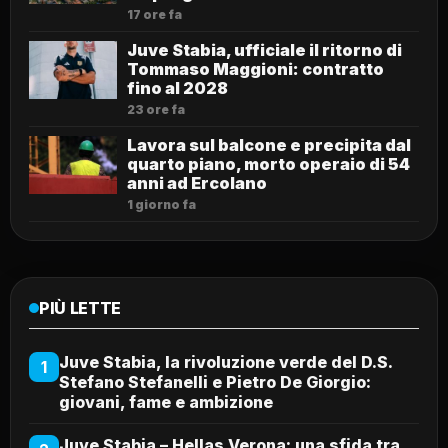
17 ore fa
Juve Stabia, ufficiale il ritorno di
Tommaso Maggioni: contratto
fino al 2028
23 ore fa
Lavora sul balcone e precipita dal
quarto piano, morto operaio di 54
anni ad Ercolano
1 giorno fa
PIÙ LETTE
Juve Stabia, la rivoluzione verde del D.S.
1
Stefano Stefanelli e Pietro De Giorgio:
giovani, fame e ambizione
Juve Stabia – Hellas Verona: una sfida tra