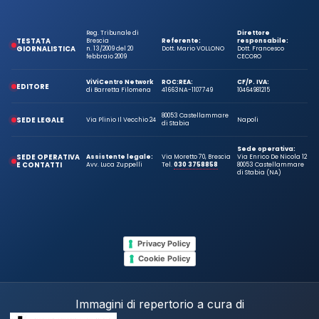
Reg. Tribunale di
Direttore
TESTATA
Brescia
Referente:
responsabile:
GIORNALISTICA
n. 13/2009 del 20
Dott. Mario VOLLONO
Dott. Francesco
febbraio 2009
CECORO
ViViCentro Network
ROC:
REA:
CF/P. IVA:
EDITORE
di Barretta Filomena
41663
NA-1107749
10464981215
80053 Castellammare
SEDE LEGALE
Via Plinio Il Vecchio 24
Napoli
di Stabia
Sede operativa:
SEDE OPERATIVA
Assistente legale:
Via Moretto 70, Brescia
Via Enrico De Nicola 12
E CONTATTI
Avv. Luca Zuppelli
Tel.
030 3758858
80053 Castellammare
di Stabia (NA)
Privacy Policy
Cookie Policy
Immagini di repertorio a cura di