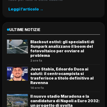
Leggi l’articolo →
ULTIME NOTIZIE
Blackout estivi: gli specialisti di
Sunpark analizzano il boom del
fotovoltaico per ovviare al
problema
2 ore fa
Juve Stabia, Edoardo Duca ai
saluti: il centrocampista si
trasferisce a titolo definitivo al
Ravenna
14 ore fa
Il nuovo stadio Maradona e la
candidatura di Napoli a Euro 2032:
un progetto di svolta