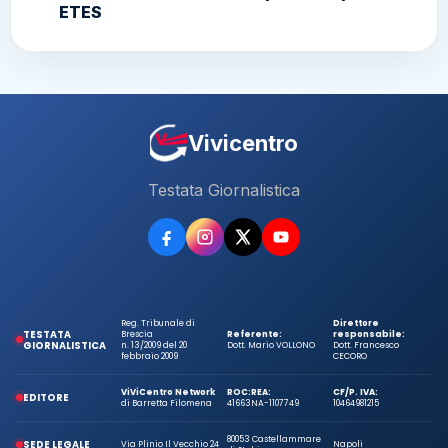
ETES
Vivicentro
Testata Giornalistica
Reg. Tribunale di
Direttore
TESTATA
Brescia
Referente:
responsabile:
GIORNALISTICA
n. 13/2009 del 20
Dott. Mario VOLLONO
Dott. Francesco
febbraio 2009
CECORO
ViViCentro Network
ROC:
REA:
CF/P. IVA:
EDITORE
di Barretta Filomena
41663
NA-1107749
10464981215
80053 Castellammare
SEDE LEGALE
Via Plinio Il Vecchio 24
Napoli