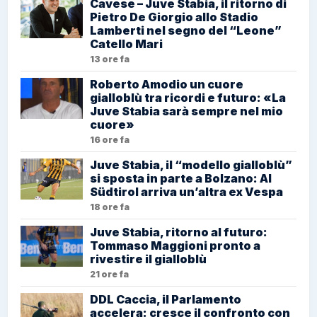
Cavese – Juve Stabia, il ritorno di
Pietro De Giorgio allo Stadio
Lamberti nel segno del “Leone”
Catello Mari
13 ore fa
Roberto Amodio un cuore
gialloblù tra ricordi e futuro: «La
Juve Stabia sarà sempre nel mio
cuore»
16 ore fa
Juve Stabia, il “modello gialloblù”
si sposta in parte a Bolzano: Al
Südtirol arriva un’altra ex Vespa
18 ore fa
Juve Stabia, ritorno al futuro:
Tommaso Maggioni pronto a
rivestire il gialloblù
21 ore fa
DDL Caccia, il Parlamento
accelera: cresce il confronto con