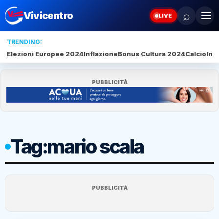
⌕
Vivicentro
LIVE
TRENDING:
Elezioni Europee 2024
Inflazione
Bonus Cultura 2024
Calcio
Inte
PUBBLICITÀ
Tag:
mario scala
PUBBLICITÀ