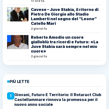
17 ore fa
Cavese – Juve Stabia, il ritorno di
Pietro De Giorgio allo Stadio
Lamberti nel segno del “Leone”
Catello Mari
2 giorni fa
Roberto Amodio un cuore
gialloblù tra ricordi e futuro: «La
Juve Stabia sarà sempre nel mio
cuore»
2 giorni fa
PIÙ LETTE
Giovani, Futuro E Territorio: Il Rotaract Club
1
Castellammare rinnova la promessa per il
nuovo anno sociale