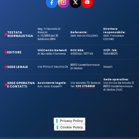
Reg. Tribunale di
Direttore
TESTATA
Brescia
Referente:
responsabile:
GIORNALISTICA
n. 13/2009 del 20
Dott. Mario VOLLONO
Dott. Francesco
febbraio 2009
CECORO
ViViCentro Network
ROC:
REA:
CF/P. IVA:
EDITORE
di Barretta Filomena
41663
NA-1107749
10464981215
80053 Castellammare
SEDE LEGALE
Via Plinio Il Vecchio 24
Napoli
di Stabia
Sede operativa:
SEDE OPERATIVA
Assistente legale:
Via Moretto 70, Brescia
Via Enrico De Nicola 12
E CONTATTI
Avv. Luca Zuppelli
Tel.
030 3758858
80053 Castellammare
di Stabia (NA)
Privacy Policy
Cookie Policy