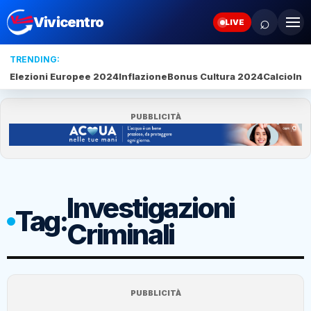
⌕
Vivicentro
LIVE
TRENDING:
Elezioni Europee 2024
Inflazione
Bonus Cultura 2024
Calcio
Inte
PUBBLICITÀ
Investigazioni
Tag:
Criminali
PUBBLICITÀ