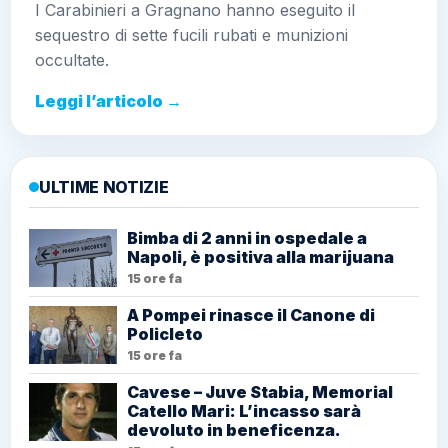
I Carabinieri a Gragnano hanno eseguito il
sequestro di sette fucili rubati e munizioni
occultate.
Leggi l’articolo →
ULTIME NOTIZIE
Bimba di 2 anni in ospedale a
Napoli, è positiva alla marijuana
15 ore fa
A Pompei rinasce il Canone di
Policleto
15 ore fa
Cavese – Juve Stabia, Memorial
Catello Mari: L’incasso sarà
devoluto in beneficenza.