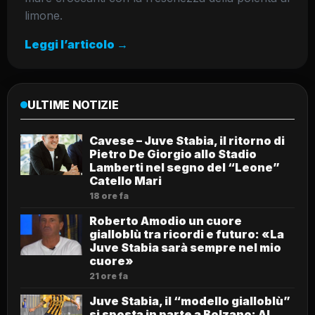
limone.
Leggi l’articolo →
ULTIME NOTIZIE
Cavese – Juve Stabia, il ritorno di
Pietro De Giorgio allo Stadio
Lamberti nel segno del “Leone”
Catello Mari
18 ore fa
Roberto Amodio un cuore
gialloblù tra ricordi e futuro: «La
Juve Stabia sarà sempre nel mio
cuore»
21 ore fa
Juve Stabia, il “modello gialloblù”
si sposta in parte a Bolzano: Al