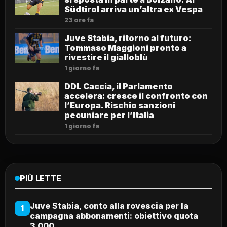
Südtirol arriva un’altra ex Vespa
23 ore fa
Juve Stabia, ritorno al futuro:
Tommaso Maggioni pronto a
rivestire il gialloblù
1 giorno fa
DDL Caccia, il Parlamento
accelera: cresce il confronto con
l’Europa. Rischio sanzioni
pecuniare per l’Italia
1 giorno fa
PIÙ LETTE
Juve Stabia, conto alla rovescia per la
1
campagna abbonamenti: obiettivo quota
3.000