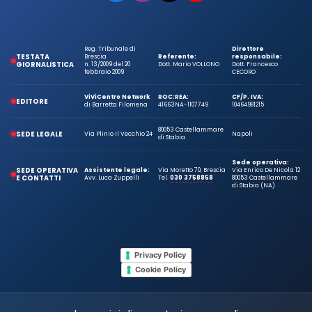
Reg. Tribunale di
Direttore
TESTATA
Brescia
Referente:
responsabile:
GIORNALISTICA
n. 13/2009 del 20
Dott. Mario VOLLONO
Dott. Francesco
febbraio 2009
CECORO
ViViCentro Network
ROC:
REA:
CF/P. IVA:
EDITORE
di Barretta Filomena
41663
NA-1107749
10464981215
80053 Castellammare
SEDE LEGALE
Via Plinio Il Vecchio 24
Napoli
di Stabia
Sede operativa:
SEDE OPERATIVA
Assistente legale:
Via Moretto 70, Brescia
Via Enrico De Nicola 12
E CONTATTI
Avv. Luca Zuppelli
Tel.
030 3758858
80053 Castellammare
di Stabia (NA)
Privacy Policy
Cookie Policy