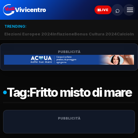
⌕
Vivicentro
LIVE
TRENDING:
Elezioni Europee 2024
Inflazione
Bonus Cultura 2024
Calcio
Inte
PUBBLICITÀ
Tag:
Fritto misto di mare
PUBBLICITÀ