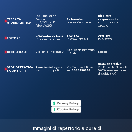
Reg. Tribunale di
Direttore
TESTATA
Brescia
Referente:
responsabile:
GIORNALISTICA
n. 13/2009 del 20
Dott. Mario VOLLONO
Dott. Francesco
febbraio 2009
CECORO
ViViCentro Network
ROC:
REA:
CF/P. IVA:
EDITORE
di Barretta Filomena
41663
NA-1107749
10464981215
80053 Castellammare
SEDE LEGALE
Via Plinio Il Vecchio 24
Napoli
di Stabia
Sede operativa:
SEDE OPERATIVA
Assistente legale:
Via Moretto 70, Brescia
Via Enrico De Nicola 12
E CONTATTI
Avv. Luca Zuppelli
Tel.
030 3758858
80053 Castellammare
di Stabia (NA)
Privacy Policy
Cookie Policy
Immagini di repertorio a cura di