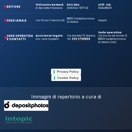
ViViCentro Network
ROC:
REA:
CF/P. IVA:
EDITORE
di Barretta Filomena
41663
NA-1107749
10464981215
80053 Castellammare
SEDE LEGALE
Via Plinio Il Vecchio 24
Napoli
di Stabia
Sede operativa:
SEDE OPERATIVA
Assistente legale:
Via Moretto 70, Brescia
Via Enrico De Nicola 12
E CONTATTI
Avv. Luca Zuppelli
Tel.
030 3758858
80053 Castellammare
di Stabia (NA)
Privacy Policy
Cookie Policy
Immagini di repertorio a cura di