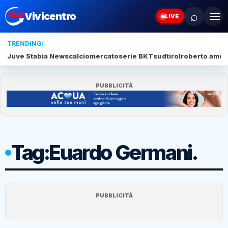
⌕
Vivicentro
LIVE
TRENDING:
Juve Stabia News
calciomercato
serie BKT
sudtirol
roberto amod
PUBBLICITÀ
Tag:
Euardo Germani.
PUBBLICITÀ