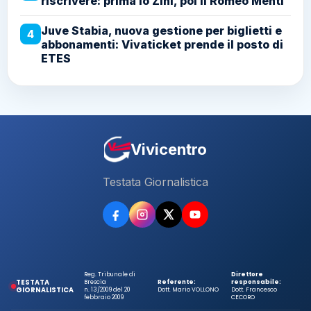
riscrivere: prima lo Zini, poi il Romeo Menti
Juve Stabia, nuova gestione per biglietti e
4
abbonamenti: Vivaticket prende il posto di
ETES
Vivicentro
Testata Giornalistica
Reg. Tribunale di
Direttore
TESTATA
Brescia
Referente:
responsabile:
GIORNALISTICA
n. 13/2009 del 20
Dott. Mario VOLLONO
Dott. Francesco
febbraio 2009
CECORO