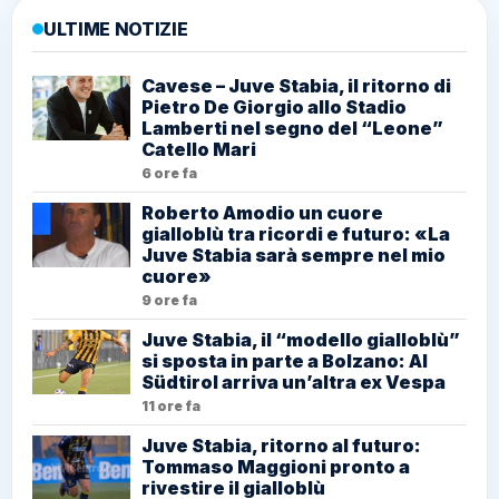
ULTIME NOTIZIE
Cavese – Juve Stabia, il ritorno di
Pietro De Giorgio allo Stadio
Lamberti nel segno del “Leone”
Catello Mari
6 ore fa
Roberto Amodio un cuore
gialloblù tra ricordi e futuro: «La
Juve Stabia sarà sempre nel mio
cuore»
9 ore fa
Juve Stabia, il “modello gialloblù”
si sposta in parte a Bolzano: Al
Südtirol arriva un’altra ex Vespa
11 ore fa
Juve Stabia, ritorno al futuro:
Tommaso Maggioni pronto a
rivestire il gialloblù