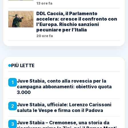
13 ore fa
DDL Caccia, il Parlamento
accelera: cresce il confronto con
l’Europa. Rischio sanzioni
pecuniare per l’Italia
20 ore fa
PIÙ LETTE
Juve Stabia, conto alla rovescia per la
1
campagna abbonamenti: obiettivo quota
3.000
Juve Stabia, ufficiale: Lorenzo Carissoni
2
saluta le Vespe e firma con il Padova
Juve Stabia – Cremonese, una storia da
3