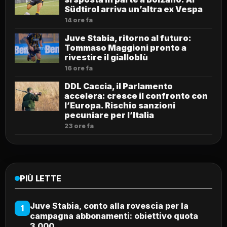
Südtirol arriva un’altra ex Vespa
14 ore fa
Juve Stabia, ritorno al futuro:
Tommaso Maggioni pronto a
rivestire il gialloblù
16 ore fa
DDL Caccia, il Parlamento
accelera: cresce il confronto con
l’Europa. Rischio sanzioni
pecuniare per l’Italia
23 ore fa
PIÙ LETTE
Juve Stabia, conto alla rovescia per la
1
campagna abbonamenti: obiettivo quota
3.000