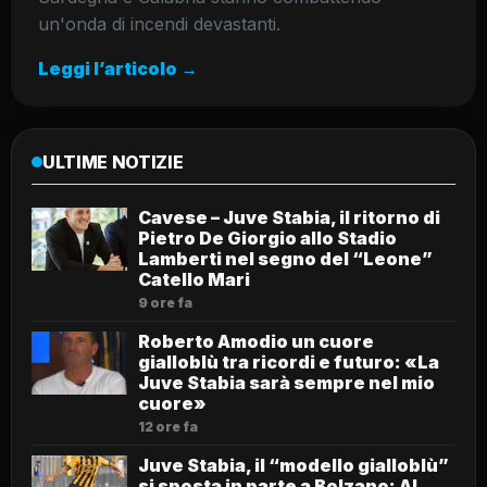
un'onda di incendi devastanti.
Leggi l’articolo →
ULTIME NOTIZIE
Cavese – Juve Stabia, il ritorno di
Pietro De Giorgio allo Stadio
Lamberti nel segno del “Leone”
Catello Mari
9 ore fa
Roberto Amodio un cuore
gialloblù tra ricordi e futuro: «La
Juve Stabia sarà sempre nel mio
cuore»
12 ore fa
Juve Stabia, il “modello gialloblù”
si sposta in parte a Bolzano: Al