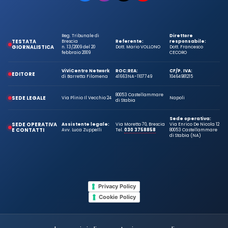
Reg. Tribunale di
Direttore
TESTATA
Brescia
Referente:
responsabile:
GIORNALISTICA
n. 13/2009 del 20
Dott. Mario VOLLONO
Dott. Francesco
febbraio 2009
CECORO
ViViCentro Network
ROC:
REA:
CF/P. IVA:
EDITORE
di Barretta Filomena
41663
NA-1107749
10464981215
80053 Castellammare
SEDE LEGALE
Via Plinio Il Vecchio 24
Napoli
di Stabia
Sede operativa:
SEDE OPERATIVA
Assistente legale:
Via Moretto 70, Brescia
Via Enrico De Nicola 12
E CONTATTI
Avv. Luca Zuppelli
Tel.
030 3758858
80053 Castellammare
di Stabia (NA)
Privacy Policy
Cookie Policy