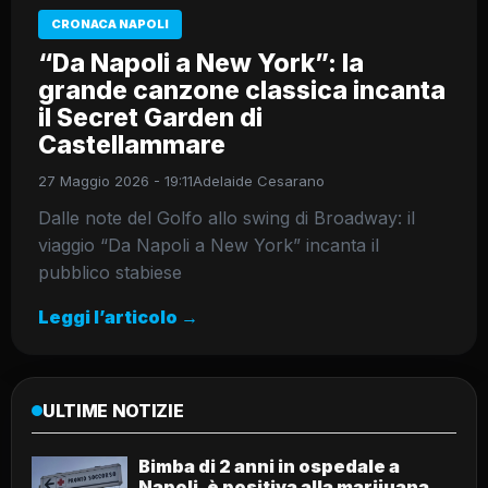
CRONACA NAPOLI
“Da Napoli a New York”: la
grande canzone classica incanta
il Secret Garden di
Castellammare
27 Maggio 2026 - 19:11
Adelaide Cesarano
Dalle note del Golfo allo swing di Broadway: il
viaggio “Da Napoli a New York” incanta il
pubblico stabiese
Leggi l’articolo →
ULTIME NOTIZIE
Bimba di 2 anni in ospedale a
Napoli, è positiva alla marijuana