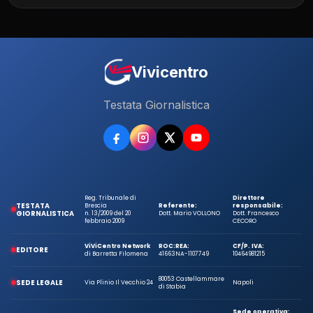
Vivicentro
Testata Giornalistica
Reg. Tribunale di
Direttore
TESTATA
Brescia
Referente:
responsabile:
GIORNALISTICA
n. 13/2009 del 20
Dott. Mario VOLLONO
Dott. Francesco
febbraio 2009
CECORO
ViViCentro Network
ROC:
REA:
CF/P. IVA:
EDITORE
di Barretta Filomena
41663
NA-1107749
10464981215
80053 Castellammare
SEDE LEGALE
Via Plinio Il Vecchio 24
Napoli
di Stabia
Sede operativa: