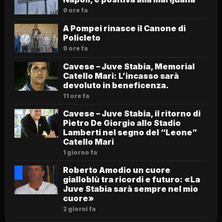
9 ore fa
A Pompei rinasce il Canone di
Policleto
9 ore fa
Cavese – Juve Stabia, Memorial
Catello Mari: L’incasso sarà
devoluto in beneficenza.
11 ore fa
Cavese – Juve Stabia, il ritorno di
Pietro De Giorgio allo Stadio
Lamberti nel segno del “Leone”
Catello Mari
1 giorno fa
Roberto Amodio un cuore
gialloblù tra ricordi e futuro: «La
Juve Stabia sarà sempre nel mio
cuore»
2 giorni fa