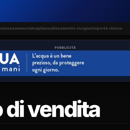
cavese
memorial
capitano
allenamento congiunto
porte chiuse
PUBBLICITÀ
o di vendita