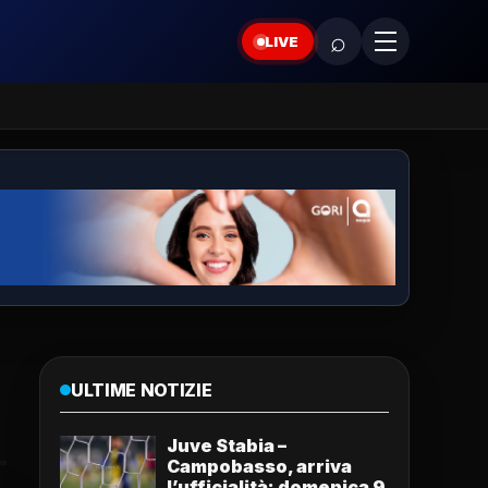
⌕
LIVE
ULTIME NOTIZIE
Juve Stabia –
Campobasso, arriva
l’ufficialità: domenica 9