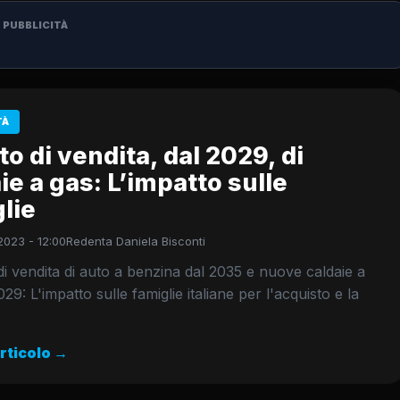
PUBBLICITÀ
TÀ
to di vendita, dal 2029, di
ie a gas: L’impatto sulle
lie
2023 - 12:00
Redenta Daniela Bisconti
o di vendita di auto a benzina dal 2035 e nuove caldaie a
29: L'impatto sulle famiglie italiane per l'acquisto e la
articolo →