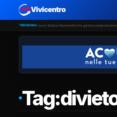
Vivicentro
TRENDING:
Juve Stabia News
alberto gerbo
campobasso
Tag:
diviet