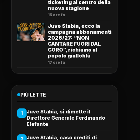
ticketing al centro della
nuova stagione
15 ore fa
Juve Stabia, ecco la
campagna abbonamenti
2026/27: “NON
CANTARE FUORI DAL
CORO”, richiamo al
popolo gialloblù
17 ore fa
PIÙ LETTE
Juve Stabia, si dimette il
1
Direttore Generale Ferdinando
Elefante
Juve Stabia, caso crediti di
2