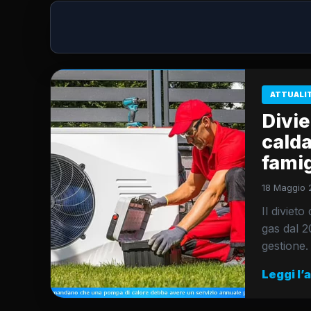
ATTUALI
Divie
calda
famig
18 Maggio 
Il diviet
gas dal 20
gestione.
Leggi l’