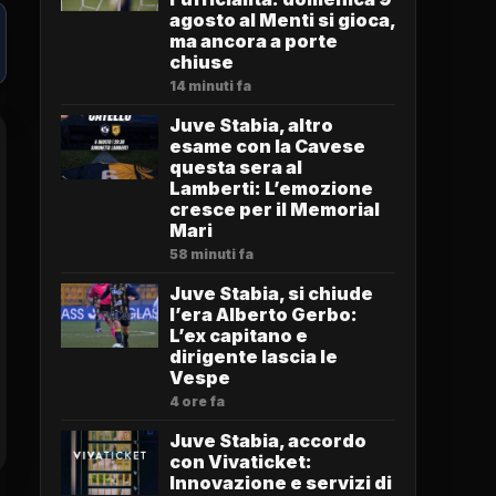
agosto al Menti si gioca,
ma ancora a porte
chiuse
14 minuti fa
Juve Stabia, altro
esame con la Cavese
questa sera al
Lamberti: L’emozione
cresce per il Memorial
Mari
58 minuti fa
Juve Stabia, si chiude
l’era Alberto Gerbo:
L’ex capitano e
dirigente lascia le
Vespe
4 ore fa
Juve Stabia, accordo
con Vivaticket:
Innovazione e servizi di