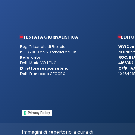
TESTATA GIORNALISTICA
EDITO
Reg. Tribunale di Brescia
ViViCen
n. 13/2009 del 20 febbraio 2009
di Barre
Referente:
ROC:
RE
Dott. Mario VOLLONO
41663
NA
Direttore responsabile:
CF/P. IV
Dott. Francesco CECORO
10464981
Privacy Policy
Immagini di repertorio a cura di