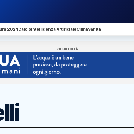
ura 2024
Calcio
Intelligenza Artificiale
Clima
Sanità
PUBBLICITÀ
lli