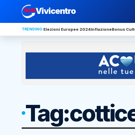
Vivicentro
TRENDING:
Elezioni Europee 2024
Inflazione
Bonus Cult
Tag:
cottice