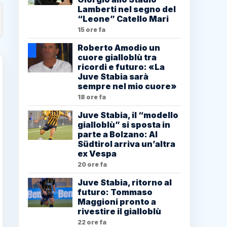
Lamberti nel segno del
“Leone” Catello Mari
15 ore fa
Roberto Amodio un
cuore gialloblù tra
ricordi e futuro: «La
Juve Stabia sarà
sempre nel mio cuore»
18 ore fa
Juve Stabia, il “modello
gialloblù” si sposta in
parte a Bolzano: Al
Südtirol arriva un’altra
ex Vespa
20 ore fa
Juve Stabia, ritorno al
futuro: Tommaso
Maggioni pronto a
rivestire il gialloblù
22 ore fa