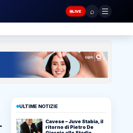
⌕
LIVE
ULTIME NOTIZIE
Cavese – Juve Stabia, il
ritorno di Pietro De
Giorgio allo Stadio