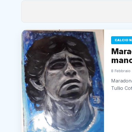
CALCIO N
Mara
mano 
8 Febbraio 
Maradona
Tullio Co