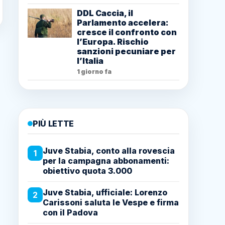
DDL Caccia, il
Parlamento accelera:
cresce il confronto con
l’Europa. Rischio
sanzioni pecuniare per
l’Italia
1 giorno fa
PIÙ LETTE
Juve Stabia, conto alla rovescia
1
per la campagna abbonamenti:
obiettivo quota 3.000
Juve Stabia, ufficiale: Lorenzo
2
Carissoni saluta le Vespe e firma
con il Padova