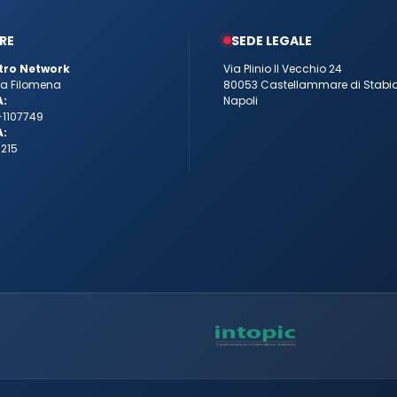
RE
SEDE LEGALE
tro Network
Via Plinio Il Vecchio 24
tta Filomena
80053 Castellammare di Stabi
A:
Napoli
-1107749
A:
215