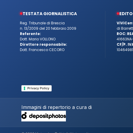
TESTATA GIORNALISTICA
EDITO
Reg. Tribunale di Brescia
ViViCen
n. 13/2009 del 20 febbraio 2009
di Barre
Referente:
ROC:
RE
Dott. Mario VOLLONO
41663
NA
Direttore responsabile:
CF/P. IV
Dott. Francesco CECORO
10464981
Privacy Policy
Immagini di repertorio a cura di