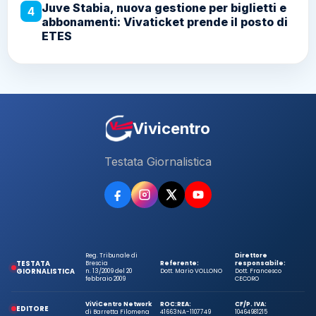
Juve Stabia, nuova gestione per biglietti e
4
abbonamenti: Vivaticket prende il posto di
ETES
Vivicentro
Testata Giornalistica
Reg. Tribunale di
Direttore
TESTATA
Brescia
Referente:
responsabile:
GIORNALISTICA
n. 13/2009 del 20
Dott. Mario VOLLONO
Dott. Francesco
febbraio 2009
CECORO
ViViCentro Network
ROC:
REA:
CF/P. IVA:
EDITORE
di Barretta Filomena
41663
NA-1107749
10464981215