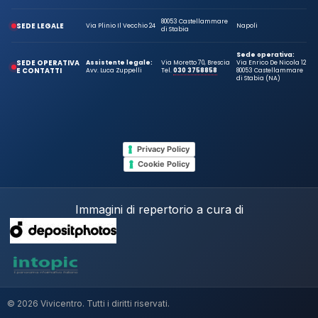
80053 Castellammare
SEDE LEGALE
Via Plinio Il Vecchio 24
Napoli
di Stabia
Sede operativa:
SEDE OPERATIVA
Assistente legale:
Via Moretto 70, Brescia
Via Enrico De Nicola 12
E CONTATTI
Avv. Luca Zuppelli
Tel.
030 3758858
80053 Castellammare
di Stabia (NA)
Privacy Policy
Cookie Policy
Immagini di repertorio a cura di
© 2026 Vivicentro. Tutti i diritti riservati.