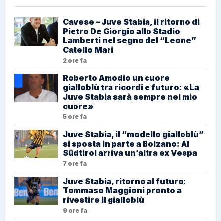
Cavese – Juve Stabia, il ritorno di
Pietro De Giorgio allo Stadio
Lamberti nel segno del “Leone”
Catello Mari
2 ore fa
Roberto Amodio un cuore
gialloblù tra ricordi e futuro: «La
Juve Stabia sarà sempre nel mio
cuore»
5 ore fa
Juve Stabia, il “modello gialloblù”
si sposta in parte a Bolzano: Al
Südtirol arriva un’altra ex Vespa
7 ore fa
Juve Stabia, ritorno al futuro:
Tommaso Maggioni pronto a
rivestire il gialloblù
9 ore fa