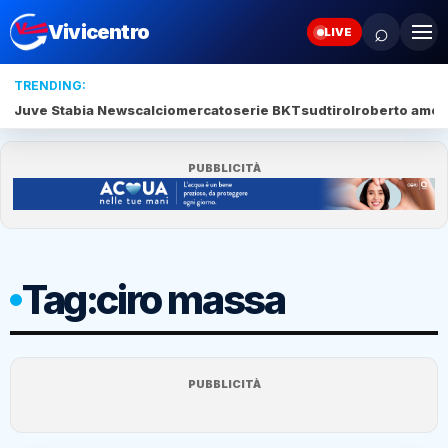
⌕
Vivicentro
LIVE
TRENDING:
Juve Stabia News
calciomercato
serie BKT
sudtirol
roberto amod
PUBBLICITÀ
Tag:
ciro massa
PUBBLICITÀ