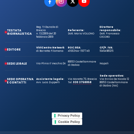
Reg. Tribunale di
Direttore
TESTATA
Brescia
Referente:
responsabile:
GIORNALISTICA
n. 13/2009 del 20
Dott. Mario VOLLONO
Dott. Francesco
febbraio 2009
CECORO
ViViCentro Network
ROC:
REA:
CF/P. IVA:
EDITORE
di Barretta Filomena
41663
NA-1107749
10464981215
80053 Castellammare
SEDE LEGALE
Via Plinio Il Vecchio 24
Napoli
di Stabia
Sede operativa:
SEDE OPERATIVA
Assistente legale:
Via Moretto 70, Brescia
Via Enrico De Nicola 12
E CONTATTI
Avv. Luca Zuppelli
Tel.
030 3758858
80053 Castellammare
di Stabia (NA)
Privacy Policy
Cookie Policy