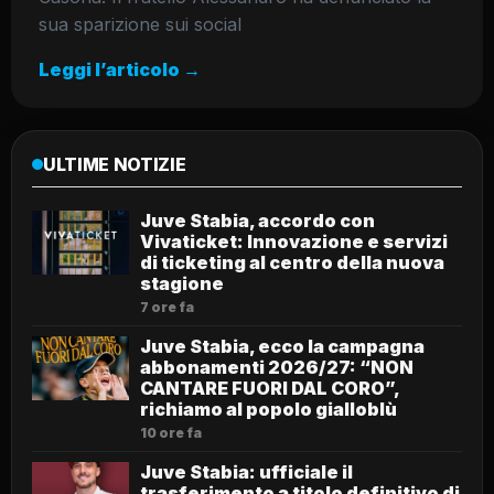
sua sparizione sui social
Leggi l’articolo →
ULTIME NOTIZIE
Juve Stabia, accordo con
Vivaticket: Innovazione e servizi
di ticketing al centro della nuova
stagione
7 ore fa
Juve Stabia, ecco la campagna
abbonamenti 2026/27: “NON
CANTARE FUORI DAL CORO”,
richiamo al popolo gialloblù
10 ore fa
Juve Stabia: ufficiale il
trasferimento a titolo definitivo di