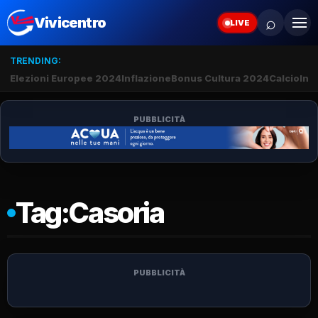
⌕
Vivicentro
LIVE
TRENDING:
Elezioni Europee 2024
Inflazione
Bonus Cultura 2024
Calcio
Inte
PUBBLICITÀ
Tag:
Casoria
PUBBLICITÀ