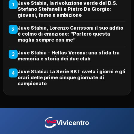
Juve Stabia, la rivoluzione verde del D.S.
1
Stefano Stefanelli e Pietro De Giorgio:
giovani, fame e ambizione
Juve Stabia, Lorenzo Carissoni il suo addio
2
è colmo di emozione: “Porterò questa
maglia sempre con me”
Juve Stabia – Hellas Verona: una sfida tra
3
memoria e storia dei due club
Juve Stabia: La Serie BKT svela i giorni e gli
4
orari delle prime cinque giornate di
campionato
Vivicentro