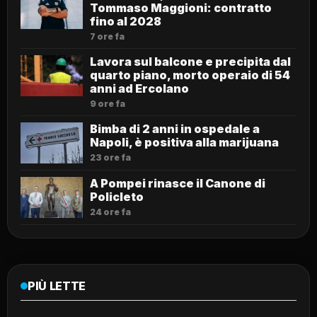
Tommaso Maggioni: contratto
fino al 2028
7 ore fa
Lavora sul balcone e precipita dal
quarto piano, morto operaio di 54
anni ad Ercolano
9 ore fa
Bimba di 2 anni in ospedale a
Napoli, è positiva alla marijuana
23 ore fa
A Pompei rinasce il Canone di
Policleto
24 ore fa
PIÙ LETTE