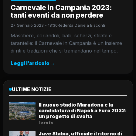
Carnevale in Campania 2023:
tanti eventi da non perdere
27 Gennaio 2023 - 18:30
Redenta Daniela Bisconti
Maschere, coriandoli, balli, scherzi, sfilate e
tarantelle: il Carnevale in Campania è un insieme
di riti e tradizioni che si tramandano nel tempo.
Leggi l’articolo →
ULTIME NOTIZIE
Il nuovo stadio Maradona e la
candidatura di Napoli a Euro 2032:
un progetto di svolta
1 ora fa
Juve Stabia, ufficiale il ritorno di