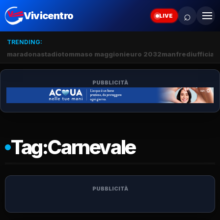
⌕
Vivicentro
LIVE
TRENDING:
maradona
stadio
tommaso maggioni
euro 2032
manfredi
ufficial
PUBBLICITÀ
Tag:
Carnevale
PUBBLICITÀ