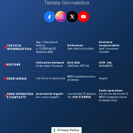
Testata Giornalistica
Reg. Tribunale di
Direttore
TESTATA
Brescia
Referente:
responsabile:
GIORNALISTICA
n. 13/2009 del 20
Dott. Mario VOLLONO
Dott. Francesco
febbraio 2009
CECORO
ViViCentro Network
ROC:
REA:
CF/P. IVA:
EDITORE
di Barretta Filomena
41663
NA-1107749
10464981215
80053 Castellammare
SEDE LEGALE
Via Plinio Il Vecchio 24
Napoli
di Stabia
Sede operativa:
SEDE OPERATIVA
Assistente legale:
Via Moretto 70, Brescia
Via Enrico De Nicola 12
E CONTATTI
Avv. Luca Zuppelli
Tel.
030 3758858
80053 Castellammare
di Stabia (NA)
Privacy Policy