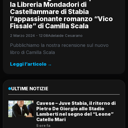
la Libreria Mondadori di
Castellammare di Stabia
l’appassionante romanzo “Vico
Fissale” di Camilla Scala
2 Marzo 2024 - 12:08
Adelaide Cesarano
Pubblichiamo la nostra recensione sul nuovo
libro di Camilla Scala
Leggi l’articolo →
ULTIME NOTIZIE
Cavese – Juve Stabia, il ritorno di
Pietro De Giorgio allo Stadio
Lamberti nel segno del “Leone”
Catello Mari
5 ore fa