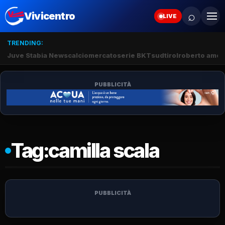
⌕
Vivicentro
LIVE
TRENDING:
Juve Stabia News
calciomercato
serie BKT
sudtirol
roberto amod
PUBBLICITÀ
Tag:
camilla scala
PUBBLICITÀ