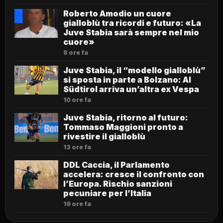
Roberto Amodio un cuore
gialloblù tra ricordi e futuro: «La
Juve Stabia sarà sempre nel mio
cuore»
8 ore fa
Juve Stabia, il “modello gialloblù”
si sposta in parte a Bolzano: Al
Südtirol arriva un’altra ex Vespa
10 ore fa
Juve Stabia, ritorno al futuro:
Tommaso Maggioni pronto a
rivestire il gialloblù
13 ore fa
DDL Caccia, il Parlamento
accelera: cresce il confronto con
l’Europa. Rischio sanzioni
pecuniare per l’Italia
19 ore fa