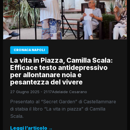
CRONACA NAPOLI
La vita in Piazza, Camilla Scala:
Efficace testo antidepressivo
per allontanare noia e
pesantezza del vivere
27 Giugno 2025 - 21:17
Adelaide Cesarano
Presentato al “Secret Garden” di Castellammare
di stabia il libro “La vita in piazza” di Camilla
Scala.
Leggi l’articolo →