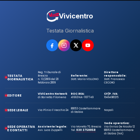
Vivicentro
Testata Giornalistica
Reg. Tribunale di
Direttore
TESTATA
Brescia
Referente:
responsabile:
GIORNALISTICA
n. 13/2009 del 20
Dott. Mario VOLLONO
Dott. Francesco
febbraio 2009
CECORO
ViViCentro Network
ROC:
REA:
CF/P. IVA:
EDITORE
di Barretta Filomena
41663
NA-1107749
10464981215
80053 Castellammare
SEDE LEGALE
Via Plinio Il Vecchio 24
Napoli
di Stabia
Sede operativa:
SEDE OPERATIVA
Assistente legale:
Via Moretto 70, Brescia
Via Enrico De Nicola 12
E CONTATTI
Avv. Luca Zuppelli
Tel.
030 3758858
80053 Castellammare
di Stabia (NA)