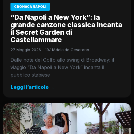
CRONACA NAPOLI
“Da Napoli a New York”: la
grande canzone classica incanta
il Secret Garden di
Castellammare
27 Maggio 2026 - 19:11
Adelaide Cesarano
Dalle note del Golfo allo swing di Broadway: il
viaggio “Da Napoli a New York” incanta il
pubblico stabiese
Leggi l’articolo →