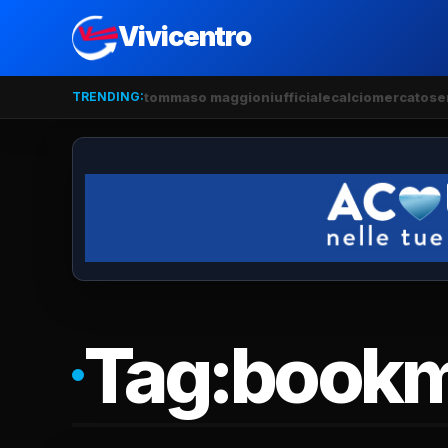
Vivicentro
TRENDING:
tommaso maggioni
ufficiale
calciomercato
se
Tag:
bookm