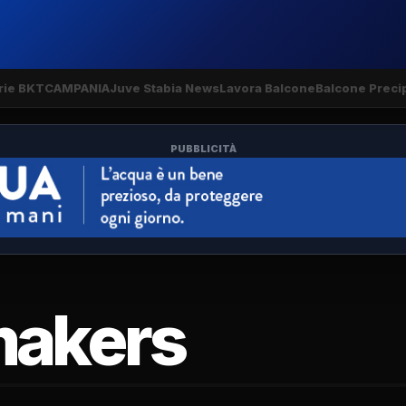
rie BKT
CAMPANIA
Juve Stabia News
Lavora Balcone
Balcone Precip
PUBBLICITÀ
akers