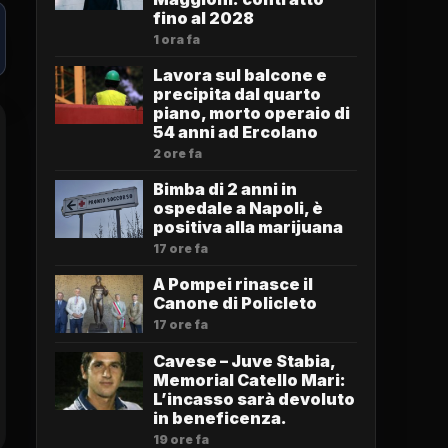
fino al 2028
1 ora fa
Lavora sul balcone e
precipita dal quarto
piano, morto operaio di
54 anni ad Ercolano
2 ore fa
Bimba di 2 anni in
ospedale a Napoli, è
positiva alla marijuana
17 ore fa
A Pompei rinasce il
Canone di Policleto
17 ore fa
Cavese – Juve Stabia,
Memorial Catello Mari:
L’incasso sarà devoluto
in beneficenza.
19 ore fa