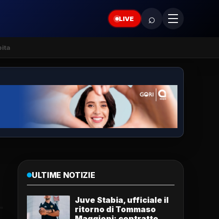
⌕
LIVE
ita
ULTIME NOTIZIE
Juve Stabia, ufficiale il
ritorno di Tommaso
Maggioni: contratto