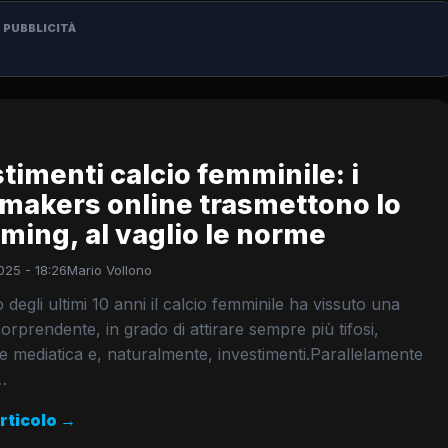
PUBBLICITÀ
timenti calcio femminile: i
makers online trasmettono lo
ming, al vaglio le norme
025 - 18:26
Mario Vollono
 degli ultimi 10 anni il calcio femminile ha vissuto una
sorprendente, in grado di attirare sempre più tifosi,
e mediatica e, naturalmente, investimenti.Parallelamente
…
articolo →