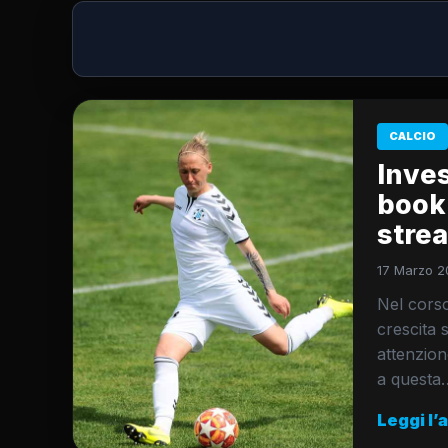
CALCIO
Inves
book
strea
17 Marzo 2
Nel corso
crescita 
attenzion
a questa
Leggi l’