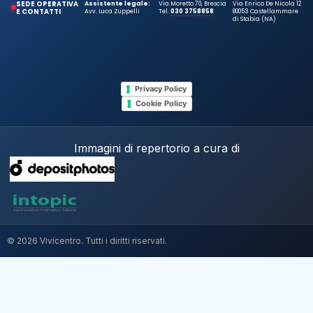
SEDE OPERATIVA
Assistente legale:
Via Moretto 70, Brescia
Via Enrico De Nicola 12
E CONTATTI
Avv. Luca Zuppelli
Tel.
030 3758858
80053 Castellammare
di Stabia (NA)
Privacy Policy
Cookie Policy
Immagini di repertorio a cura di
© 2026 Vivicentro. Tutti i diritti riservati.