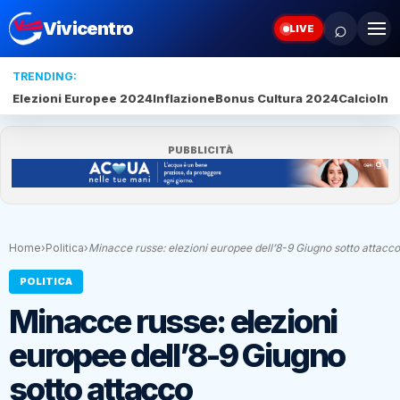
⌕
Vivicentro
LIVE
TRENDING:
Elezioni Europee 2024
Inflazione
Bonus Cultura 2024
Calcio
Inte
PUBBLICITÀ
Home
›
Politica
›
Minacce russe: elezioni europee dell’8-9 Giugno sotto attacco
POLITICA
Minacce russe: elezioni
europee dell’8-9 Giugno
sotto attacco