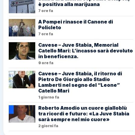
è positiva alla marijuana
7 ore fa
A Pompei rinasce il Canone di
Policleto
7 ore fa
Cavese – Juve Stabia, Memorial
Catello Mari: L’incasso sarà devoluto
in beneficenza.
9 ore fa
Cavese – Juve Stabia, il ritorno di
Pietro De Giorgio allo Stadio
Lamberti nel segno del “Leone”
Catello Mari
1 giorno fa
Roberto Amodio un cuore gialloblù
tra ricordi e futuro: «La Juve Stabia
sarà sempre nel mio cuore»
2 giorni fa