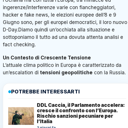
l’Ucraina ma con tutta l’Europa, tra minacce ed
ingerenze/interferenze varie con fiancheggiatori,
hacker e fake news, le elezioni europee dell’8 e 9
Giugno sono, per gli europei democratici, il loro nuovo
D-Day.Diamo quindi un’occhiata alla situazione e
sottoponiamo il tutto ad una dovuta attenta analisi e
fact checking.
Un Contesto di Crescente Tensione
L’attuale clima politico in Europa è caratterizzato da
un’escalation di
tensioni geopolitiche
con la Russia.
POTREBBE INTERESSARTI
DDL Caccia, il Parlamento accelera:
cresce il confronto con l’Europa.
Rischio sanzioni pecuniare per
l’Italia
2 giorni fa