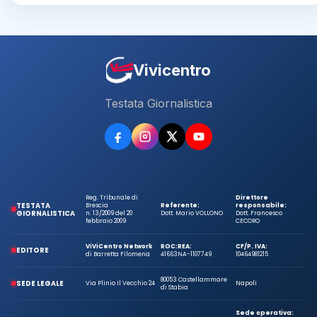
Vivicentro
Testata Giornalistica
Reg. Tribunale di
Direttore
TESTATA
Brescia
Referente:
responsabile:
GIORNALISTICA
n. 13/2009 del 20
Dott. Mario VOLLONO
Dott. Francesco
febbraio 2009
CECORO
ViViCentro Network
ROC:
REA:
CF/P. IVA:
EDITORE
di Barretta Filomena
41663
NA-1107749
10464981215
80053 Castellammare
SEDE LEGALE
Via Plinio Il Vecchio 24
Napoli
di Stabia
Sede operativa: