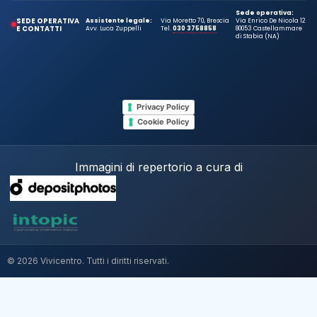
Sede operativa:
SEDE OPERATIVA
Assistente legale:
Via Moretto 70, Brescia
Via Enrico De Nicola 12
E CONTATTI
Avv. Luca Zuppelli
Tel.
030 3758858
80053 Castellammare
di Stabia (NA)
Privacy Policy
Cookie Policy
Immagini di repertorio a cura di
© 2026 Vivicentro. Tutti i diritti riservati.