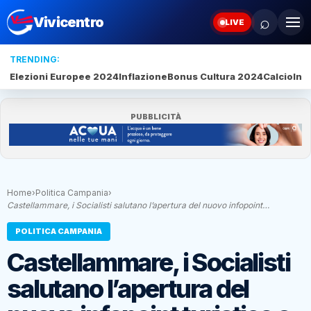
⌕
Vivicentro
LIVE
TRENDING:
Elezioni Europee 2024
Inflazione
Bonus Cultura 2024
Calcio
Inte
PUBBLICITÀ
Home
›
Politica Campania
›
Castellammare, i Socialisti salutano l’apertura del nuovo infopoint…
POLITICA CAMPANIA
Castellammare, i Socialisti
salutano l’apertura del