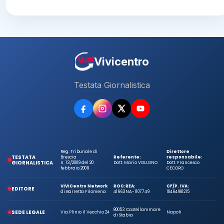
Vivicentro
Testata Giornalistica
Reg. Tribunale di
Direttore
TESTATA
Brescia
Referente:
responsabile:
GIORNALISTICA
n. 13/2009 del 20
Dott. Mario VOLLONO
Dott. Francesco
febbraio 2009
CECORO
ViViCentro Network
ROC:
REA:
CF/P. IVA:
EDITORE
di Barretta Filomena
41663
NA-1107749
10464981215
80053 Castellammare
SEDE LEGALE
Via Plinio Il Vecchio 24
Napoli
di Stabia