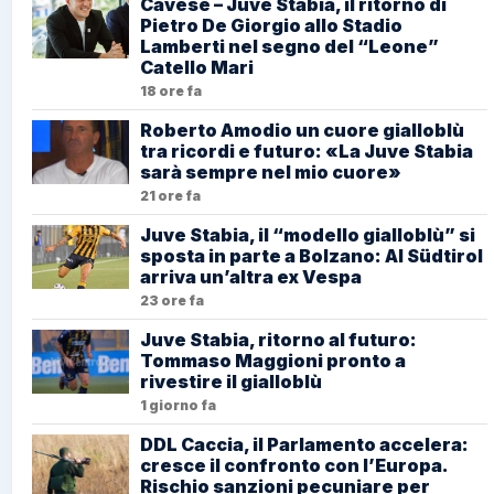
Cavese – Juve Stabia, il ritorno di
Pietro De Giorgio allo Stadio
Lamberti nel segno del “Leone”
Catello Mari
18 ore fa
Roberto Amodio un cuore gialloblù
tra ricordi e futuro: «La Juve Stabia
sarà sempre nel mio cuore»
21 ore fa
Juve Stabia, il “modello gialloblù” si
sposta in parte a Bolzano: Al Südtirol
arriva un’altra ex Vespa
23 ore fa
Juve Stabia, ritorno al futuro:
Tommaso Maggioni pronto a
rivestire il gialloblù
1 giorno fa
DDL Caccia, il Parlamento accelera:
cresce il confronto con l’Europa.
Rischio sanzioni pecuniare per