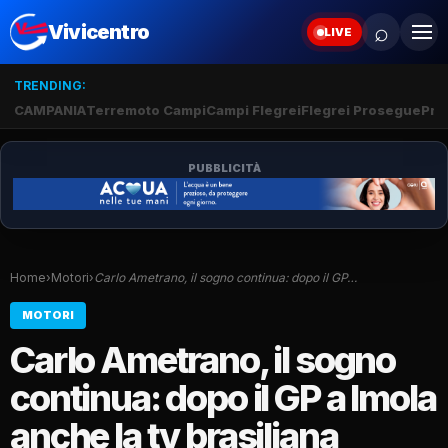
⌕
Vivicentro
LIVE
TRENDING:
CAMPANIA
Terremoto Campi
Campi Flegrei
Flegrei Prosegue
Pro
PUBBLICITÀ
Home
›
Motori
›
Carlo Ametrano, il sogno continua: dopo il GP…
MOTORI
Carlo Ametrano, il sogno
continua: dopo il GP a Imola
anche la tv brasiliana