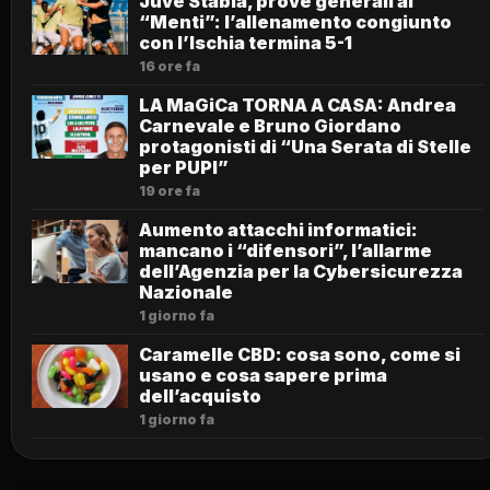
Juve Stabia, prove generali al
“Menti”: l’allenamento congiunto
con l’Ischia termina 5-1
16 ore fa
LA MaGiCa TORNA A CASA: Andrea
Carnevale e Bruno Giordano
protagonisti di “Una Serata di Stelle
per PUPI”
19 ore fa
Aumento attacchi informatici:
mancano i “difensori”, l’allarme
dell’Agenzia per la Cybersicurezza
Nazionale
1 giorno fa
Caramelle CBD: cosa sono, come si
usano e cosa sapere prima
dell’acquisto
1 giorno fa