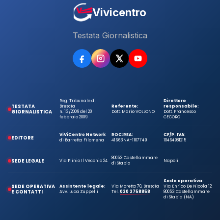
Vivicentro
Testata Giornalistica
Reg. Tribunale di
Direttore
TESTATA
Brescia
Referente:
responsabile:
GIORNALISTICA
n. 13/2009 del 20
Dott. Mario VOLLONO
Dott. Francesco
febbraio 2009
CECORO
ViViCentro Network
ROC:
REA:
CF/P. IVA:
EDITORE
di Barretta Filomena
41663
NA-1107749
10464981215
80053 Castellammare
SEDE LEGALE
Via Plinio Il Vecchio 24
Napoli
di Stabia
Sede operativa:
SEDE OPERATIVA
Assistente legale:
Via Moretto 70, Brescia
Via Enrico De Nicola 12
E CONTATTI
Avv. Luca Zuppelli
Tel.
030 3758858
80053 Castellammare
di Stabia (NA)