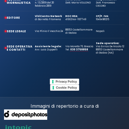
GIORNALISTICA
n. 13/2009 del 20
Dott. Mario VOLLONO
Dott. Francesco
febbraio 2009
CECORO
ViViCentro Network
ROC:
REA:
CF/P. IVA:
EDITORE
di Barretta Filomena
41663
NA-1107749
10464981215
80053 Castellammare
SEDE LEGALE
Via Plinio Il Vecchio 24
Napoli
di Stabia
Sede operativa:
SEDE OPERATIVA
Assistente legale:
Via Moretto 70, Brescia
Via Enrico De Nicola 12
E CONTATTI
Avv. Luca Zuppelli
Tel.
030 3758858
80053 Castellammare
di Stabia (NA)
Privacy Policy
Cookie Policy
Immagini di repertorio a cura di