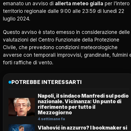
emanato un avviso di
allerta meteo gialla
per l’intero
territorio regionale dalle 9:00 alle 23:59 di lunedì 22
luglio 2024.
Questo avviso è stato emesso in considerazione delle
valutazioni del Centro Funzionale della Protezione
Civile, che prevedono condizioni meteorologiche
avverse con temporali improvvisi, grandinate, fulmini 
forti raffiche di vento.
POTREBBE INTERESSARTI
Napoli, il sindaco Manfredi sul podio
nazionale. Vicinanza: Un punto di
riferimento per tutto il
Mezzogiorno
4 settimane fa
Vlahović in azzurro? I bookmaker si