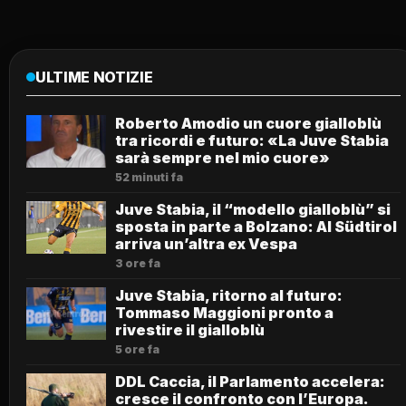
ULTIME NOTIZIE
Roberto Amodio un cuore gialloblù
tra ricordi e futuro: «La Juve Stabia
sarà sempre nel mio cuore»
52 minuti fa
Juve Stabia, il “modello gialloblù” si
sposta in parte a Bolzano: Al Südtirol
arriva un’altra ex Vespa
3 ore fa
Juve Stabia, ritorno al futuro:
Tommaso Maggioni pronto a
rivestire il gialloblù
5 ore fa
DDL Caccia, il Parlamento accelera:
cresce il confronto con l’Europa.