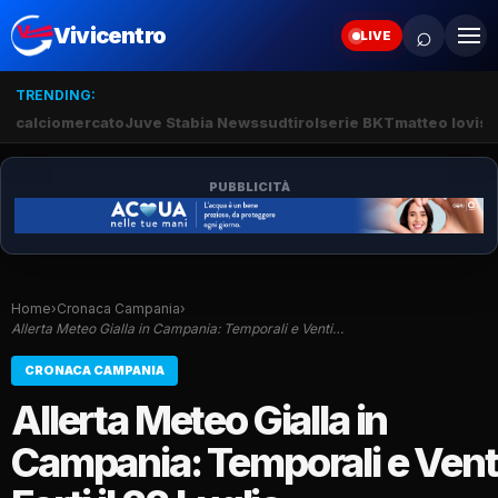
⌕
Vivicentro
LIVE
TRENDING:
calciomercato
Juve Stabia News
sudtirol
serie BKT
matteo lovisa
PUBBLICITÀ
Home
›
Cronaca Campania
›
Allerta Meteo Gialla in Campania: Temporali e Venti…
CRONACA CAMPANIA
Allerta Meteo Gialla in
Campania: Temporali e Vent