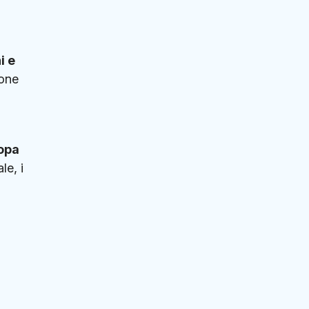
i e
ione
ropa
le, i