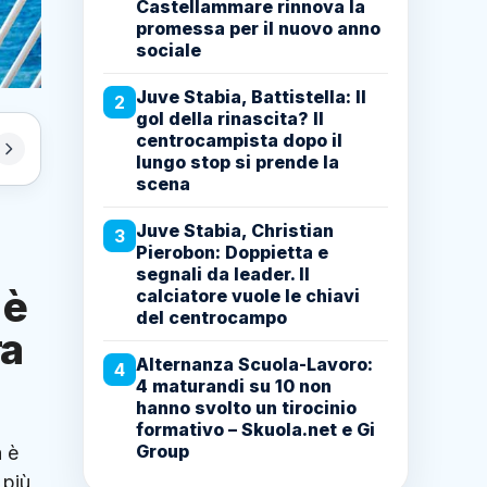
Castellammare rinnova la
promessa per il nuovo anno
sociale
Juve Stabia, Battistella: Il
2
gol della rinascita? Il
centrocampista dopo il
lungo stop si prende la
scena
Juve Stabia, Christian
3
Pierobon: Doppietta e
segnali da leader. Il
 è
calciatore vuole le chiavi
del centrocampo
ra
Alternanza Scuola-Lavoro:
4
4 maturandi su 10 non
hanno svolto un tirocinio
formativo – Skuola.net e Gi
Group
a è
 più