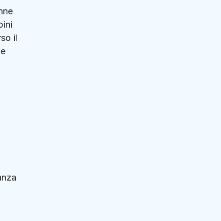
anne
ini
so il
he
nanza