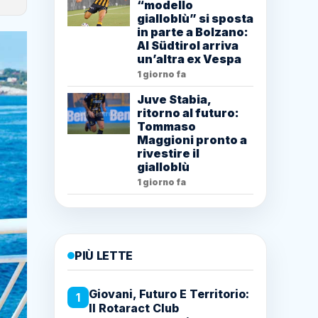
“modello
gialloblù” si sposta
in parte a Bolzano:
Al Südtirol arriva
un’altra ex Vespa
1 giorno fa
Juve Stabia,
ritorno al futuro:
Tommaso
Maggioni pronto a
rivestire il
gialloblù
1 giorno fa
PIÙ LETTE
Giovani, Futuro E Territorio:
1
Il Rotaract Club