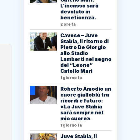
L’incasso sarà
devoluto in
beneficenza.
2 ore fa
Cavese – Juve
Stabia, il ritorno di
Pietro De Giorgio
allo Stadio
Lamberti nel segno
del “Leone”
Catello Mari
1 giorno fa
Roberto Amodio un
cuore gialloblù tra
ricordi e futuro:
«La Juve Stabia
sarà sempre nel
mio cuore»
1 giorno fa
Juve Stabia, il