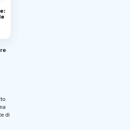
te:
le
are
lto
ima
te di