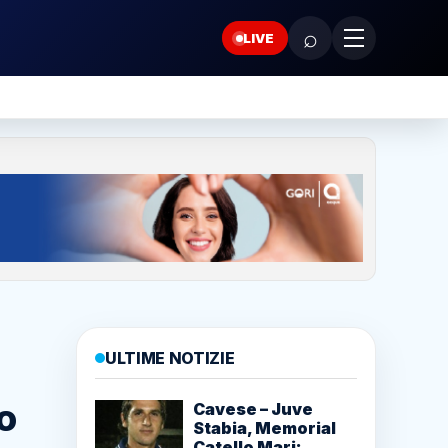
⌕
LIVE
ULTIME NOTIZIE
io
Cavese – Juve
Stabia, Memorial
Catello Mari: