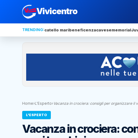
Vivicentro
TRENDING:
catello mari
beneficenza
cavese
memorial
Ju
Home
›
L'Esperto
›
Vacanza in crociera: consigli per organizzare il 
L'ESPERTO
Vacanza in crociera: cons