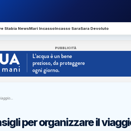
ve Stabia News
Mari Incasso
Incasso Sara
Sara Devoluto
PUBBLICITÀ
viaggio…
igli per organizzare il viagg