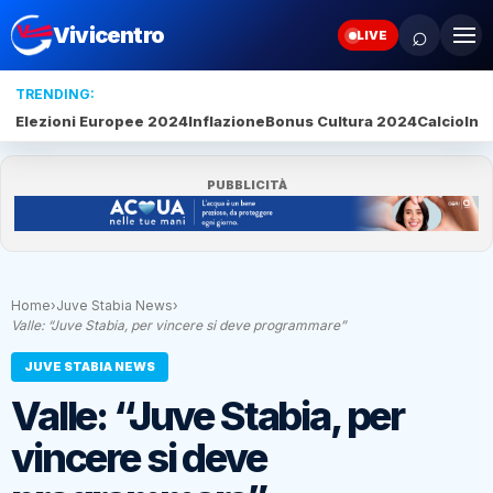
⌕
Vivicentro
LIVE
TRENDING:
Elezioni Europee 2024
Inflazione
Bonus Cultura 2024
Calcio
Inte
PUBBLICITÀ
Home
›
Juve Stabia News
›
Valle: “Juve Stabia, per vincere si deve programmare”
JUVE STABIA NEWS
Valle: “Juve Stabia, per
vincere si deve