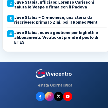
Juve Stabia, ufficiale: Lorenzo Carissoni
2
saluta le Vespe e firma con il Padova
Juve Stabia – Cremonese, una storia da
3
riscrivere: prima lo Zini, poi il Romeo Menti
Juve Stabia, nuova gestione per biglietti e
4
abbonamenti: Vivaticket prende il posto di
ETES
Vivicentro
Testata Giornalistica