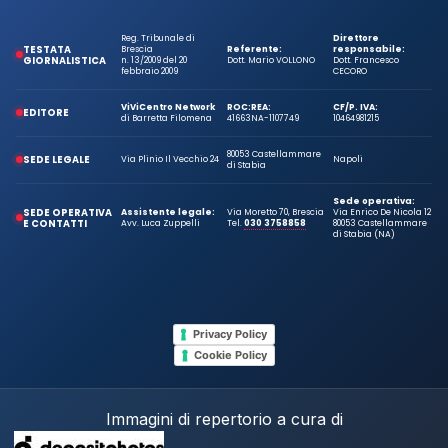
Reg. Tribunale di
Direttore
TESTATA
Brescia
Referente:
responsabile:
GIORNALISTICA
n. 13/2009 del 20
Dott. Mario VOLLONO
Dott. Francesco
febbraio 2009
CECORO
ViViCentro Network
ROC:
REA:
CF/P. IVA:
EDITORE
di Barretta Filomena
41663
NA-1107749
10464981215
80053 Castellammare
SEDE LEGALE
Via Plinio Il Vecchio 24
Napoli
di Stabia
Sede operativa:
SEDE OPERATIVA
Assistente legale:
Via Moretto 70, Brescia
Via Enrico De Nicola 12
E CONTATTI
Avv. Luca Zuppelli
Tel.
030 3758858
80053 Castellammare
di Stabia (NA)
Privacy Policy
Cookie Policy
Immagini di repertorio a cura di