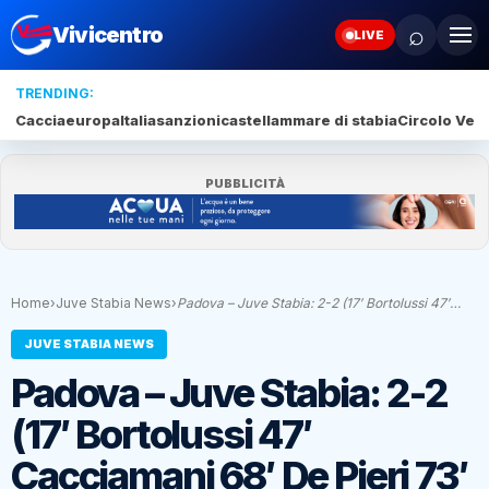
⌕
Vivicentro
LIVE
TRENDING:
Caccia
europa
Italia
sanzioni
castellammare di stabia
Circolo Veli
PUBBLICITÀ
Home
›
Juve Stabia News
›
Padova – Juve Stabia: 2-2 (17′ Bortolussi 47′…
JUVE STABIA NEWS
Padova – Juve Stabia: 2-2
(17′ Bortolussi 47′
Cacciamani 68′ De Pieri 73′