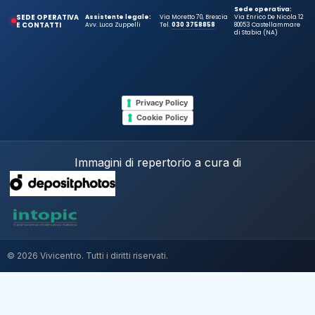
Sede operativa:
SEDE OPERATIVA
Assistente legale:
Via Moretto 70, Brescia
Via Enrico De Nicola 12
E CONTATTI
Avv. Luca Zuppelli
Tel.
030 3758858
80053 Castellammare
di Stabia (NA)
Privacy Policy
Cookie Policy
Immagini di repertorio a cura di
© 2026 Vivicentro. Tutti i diritti riservati.