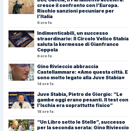
cresce il confronto con l’Europa.
Rischio sanzioni pecuniare per
l’Italia
6 ore fa
Indimenticabili, un successo
straordinario: Il Circolo Velico Stabia
saluta la kermesse di Gianfranco
Coppola
6 ore fa
Gino Rivieccio abbraccia
Castellammare: «Amo questa città. E
sono molto legato alla Juve Stabia»
14 ore fa
Juve Stabia, Pietro de Giorgio: “Le
gambe oggi erano pesanti. Il test con
l’Ischia era soprattutto fisico”
18 ore fa
“Un Libro sotto le Stelle”, successo
per la seconda serata: Gino Rivieccio