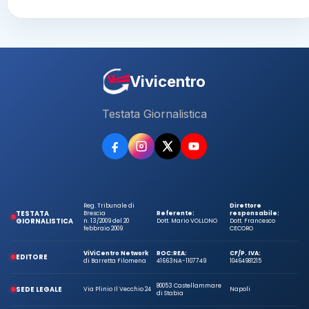
Vivicentro
Testata Giornalistica
Reg. Tribunale di
Direttore
TESTATA
Brescia
Referente:
responsabile:
GIORNALISTICA
n. 13/2009 del 20
Dott. Mario VOLLONO
Dott. Francesco
febbraio 2009
CECORO
ViViCentro Network
ROC:
REA:
CF/P. IVA:
EDITORE
di Barretta Filomena
41663
NA-1107749
10464981215
80053 Castellammare
SEDE LEGALE
Via Plinio Il Vecchio 24
Napoli
di Stabia