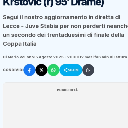
Krstovic (r) 95′ Dramè)
Segui il nostro aggiornamento in diretta di
Lecce - Juve Stabia per non perderti neanch
un secondo dei trentaduesimi di finale della
Coppa Italia
Di Mario Vollono
15 Agosto 2025 - 20:00
12 mesi fa
6 min di lettura
CONDIVIDI
SHARE
PUBBLICITÀ