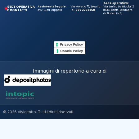
Sede operativa:
SEDE OPERATIVA
Assistente legale:
Via Moretto 70, Brescia
Via Enrico De Nicola 12
E CONTATTI
Avv. Luca Zuppelli
Tel.
030 3758858
80053 Castellammare
di Stabia (NA)
Privacy Policy
Cookie Policy
Immagini di repertorio a cura di
© 2026 Vivicentro. Tutti i diritti riservati.