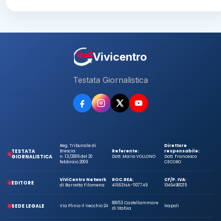
Vivicentro
Testata Giornalistica
Reg. Tribunale di
Direttore
TESTATA
Brescia
Referente:
responsabile:
GIORNALISTICA
n. 13/2009 del 20
Dott. Mario VOLLONO
Dott. Francesco
febbraio 2009
CECORO
ViViCentro Network
ROC:
REA:
CF/P. IVA:
EDITORE
di Barretta Filomena
41663
NA-1107749
10464981215
80053 Castellammare
SEDE LEGALE
Via Plinio Il Vecchio 24
Napoli
di Stabia