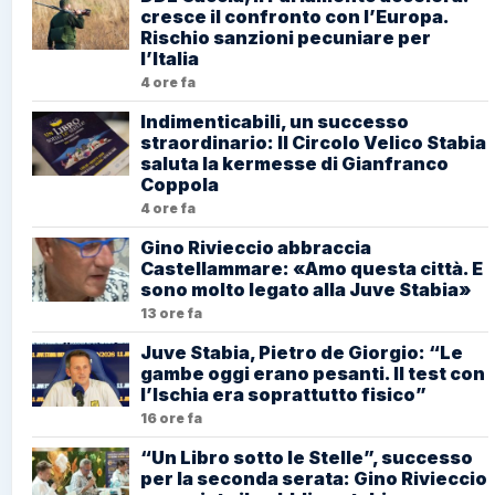
cresce il confronto con l’Europa.
Rischio sanzioni pecuniare per
l’Italia
4 ore fa
Indimenticabili, un successo
straordinario: Il Circolo Velico Stabia
saluta la kermesse di Gianfranco
Coppola
4 ore fa
Gino Rivieccio abbraccia
Castellammare: «Amo questa città. E
sono molto legato alla Juve Stabia»
13 ore fa
Juve Stabia, Pietro de Giorgio: “Le
gambe oggi erano pesanti. Il test con
l’Ischia era soprattutto fisico”
16 ore fa
“Un Libro sotto le Stelle”, successo
per la seconda serata: Gino Rivieccio