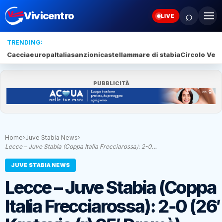
⌕
Vivicentro
LIVE
TRENDING:
Caccia
europa
Italia
sanzioni
castellammare di stabia
Circolo Veli
PUBBLICITÀ
Home
›
Juve Stabia News
›
Lecce – Juve Stabia (Coppa Italia Frecciarossa): 2-0…
JUVE STABIA NEWS
Lecce – Juve Stabia (Coppa
Italia Frecciarossa): 2-0 (26′