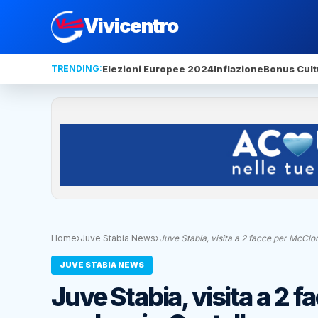
Vivicentro
TRENDING:
Elezioni Europee 2024
Inflazione
Bonus Cult
Home
›
Juve Stabia News
›
Juve Stabia, visita a 2 facce per McClo
JUVE STABIA NEWS
Juve Stabia, visita a 2 f