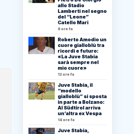
allo Stadio
Lamberti nel segno
del “Leone”
Catello Mari
9 ore fa
Roberto Amodio un
cuore gialloblù tra
ricordi e futuro:
«La Juve Stabia
sarà sempre nel
mio cuore»
12 ore fa
Juve Stabia, il
“modello
gialloblù” si sposta
in parte a Bolzano:
Al Südtirol arriva
un’altra ex Vespa
14 ore fa
Juve Stabia,