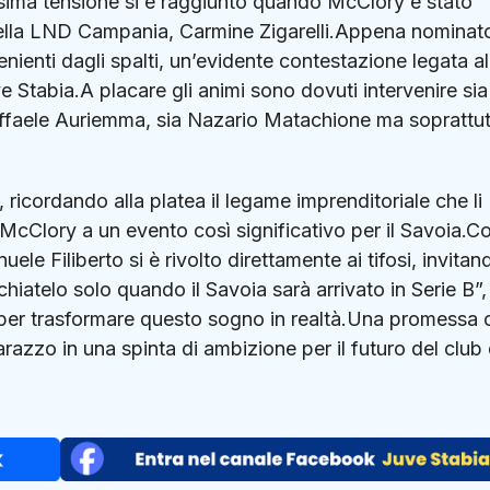
ssima tensione si è raggiunto quando McClory è stato
 della LND Campania, Carmine Zigarelli.Appena nominat
ienti dagli spalti, un’evidente contestazione legata a
ve Stabia.A placare gli animi sono dovuti intervenire sia 
Raffaele Auriemma, sia Nazario Matachione ma soprattutt
 ricordando alla platea il legame imprenditoriale che li
McClory a un evento così significativo per il Savoia.C
e Filiberto si è rivolto direttamente ai tifosi, invitand
hiatelo solo quando il Savoia sarà arrivato in Serie B”,
per trasformare questo sogno in realtà.Una promessa 
azzo in una spinta di ambizione per il futuro del club 