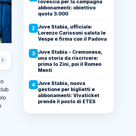
rovescia per la campagna
abbonamenti: obiettivo
quota 3.000
Juve Stabia, ufficiale:
2
Lorenzo Carissoni saluta le
Vespe e firma con il Padova
Juve Stabia – Cremonese,
3
una storia da riscrivere:
prima lo Zini, poi il Romeo
Menti
so
Juve Stabia, nuova
4
club
gestione per biglietti e
abbonamenti: Vivaticket
olo
prende il posto di ETES
è