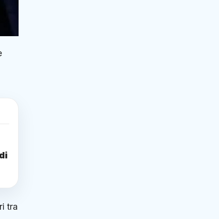
e
di
i tra