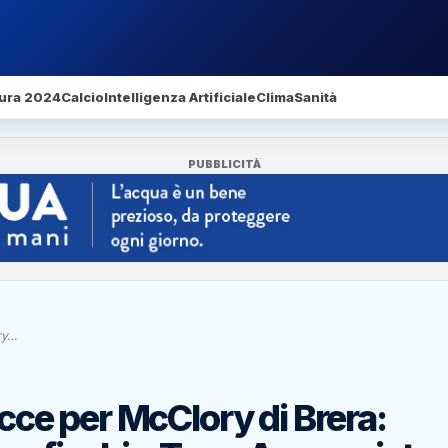
ura 2024
Calcio
Intelligenza Artificiale
Clima
Sanità
PUBBLICITÀ
ry…
acce per McClory di Brera: