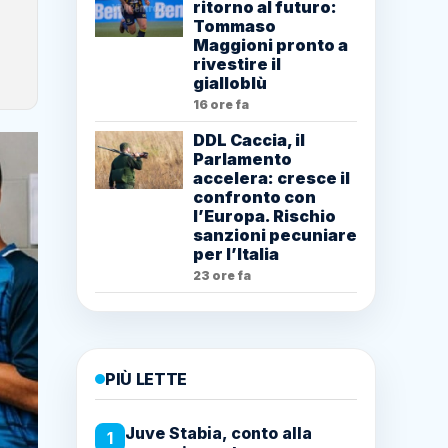
ritorno al futuro:
Tommaso
Maggioni pronto a
rivestire il
gialloblù
16 ore fa
DDL Caccia, il
Parlamento
accelera: cresce il
confronto con
l’Europa. Rischio
sanzioni pecuniare
per l’Italia
23 ore fa
PIÙ LETTE
Juve Stabia, conto alla
1