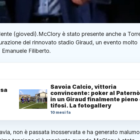
edente (giovedì).McClory è stato presente anche a Torr
gurazione del rinnovato stadio Giraud, un evento molto
a Emanuele Filiberto.
Savoia Calcio, vittoria
asa
convincente: poker al Paternò
in un Giraud finalmente pieno 
tifosi. La fotogallery
10 mesi fa
avia, non è passata inosservata e ha generato malumor