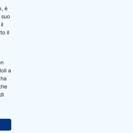
o, è
l suo
il
o il
on
oli a
 ha
che
di