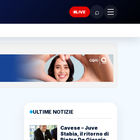
⌕
LIVE
ULTIME NOTIZIE
Cavese – Juve
Stabia, il ritorno di
Pietro De Giorgio