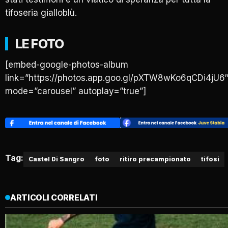
tifoseria gialloblù.
LE FOTO
[embed-google-photos-album
link=”https://photos.app.goo.gl/pXTW8wKo6qCDi4jU6
mode=”carousel” autoplay=”true”]
Tag:
Castel Di Sangro
foto
ritiro precampionato
tifosi
ARTICOLI CORRELATI