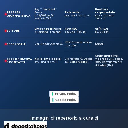
Reg. Tribunale di
Direttore
TESTATA
Brescia
Referente:
responsabile:
GIORNALISTICA
n. 13/2009 del 20
Dott. Mario VOLLONO
Dott. Francesco
febbraio 2009
CECORO
ViViCentro Network
ROC:
REA:
CF/P. IVA:
EDITORE
di Barretta Filomena
41663
NA-1107749
10464981215
80053 Castellammare
SEDE LEGALE
Via Plinio Il Vecchio 24
Napoli
di Stabia
Sede operativa:
SEDE OPERATIVA
Assistente legale:
Via Moretto 70, Brescia
Via Enrico De Nicola 12
E CONTATTI
Avv. Luca Zuppelli
Tel.
030 3758858
80053 Castellammare
di Stabia (NA)
Privacy Policy
Cookie Policy
Immagini di repertorio a cura di