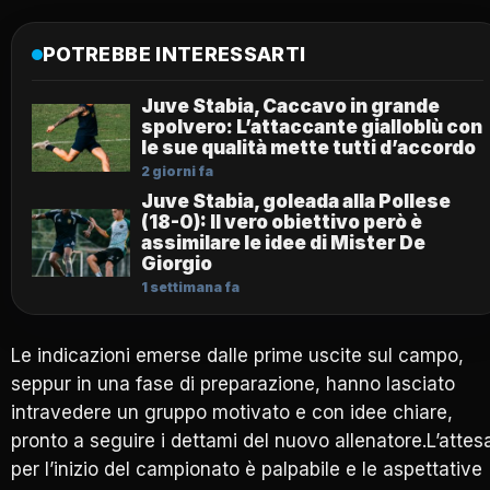
POTREBBE INTERESSARTI
Juve Stabia, Caccavo in grande
spolvero: L’attaccante gialloblù con
le sue qualità mette tutti d’accordo
2 giorni fa
Juve Stabia, goleada alla Pollese
(18-0): Il vero obiettivo però è
assimilare le idee di Mister De
Giorgio
1 settimana fa
Le indicazioni emerse dalle prime uscite sul campo,
seppur in una fase di preparazione, hanno lasciato
intravedere un gruppo motivato e con idee chiare,
pronto a seguire i dettami del nuovo allenatore.L’attes
per l’inizio del campionato è palpabile e le aspettative