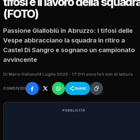
tifosi e il lavoro della squadr
(FOTO)
Passione Gialloblù in Abruzzo: I tifosi delle
Vespe abbracciano la squadra in ritiro a
Castel Di Sangro e sognano un campionato
avvincente
Di Mario Vollono
14 Luglio 2025 - 17:01
1 anno fa
3 min di lettura
CONDIVIDI
SHARE
PUBBLICITÀ