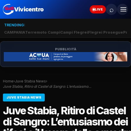
⌕
Vivicentro
LIVE
TRENDING:
CAMPANIA
Terremoto Campi
Campi Flegrei
Flegrei Prosegue
Pro
PUBBLICITÀ
Home
›
Juve Stabia News
›
Juve Stabia, Ritiro di Castel di Sangro: L’entusiasmo…
JUVE STABIA NEWS
Juve Stabia, Ritiro di Castel
di Sangro: L’entusiasmo dei