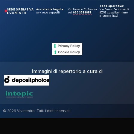
Sede operativa:
SEDE OPERATIVA
Assistente legale:
Via Moretto 70, Brescia
Via Enrico De Nicola 12
E CONTATTI
Avv. Luca Zuppelli
Tel.
030 3758858
80053 Castellammare
di Stabia (NA)
Privacy Policy
Cookie Policy
Immagini di repertorio a cura di
© 2026 Vivicentro. Tutti i diritti riservati.