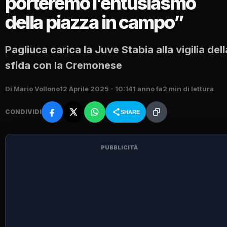
porteremo l’entusiasmo
della piazza in campo”
Pagliuca carica la Juve Stabia alla vigilia dell
sfida con la Cremonese
Di Mario Vollono
12 Aprile 2025 - 10:14
1 anno fa
2 min di lettura
CONDIVIDI
SHARE
PUBBLICITÀ