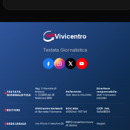
Vivicentro
Testata Giornalistica
Reg. Tribunale di
Direttore
TESTATA
Brescia
Referente:
responsabile:
GIORNALISTICA
n. 13/2009 del 20
Dott. Mario VOLLONO
Dott. Francesco
febbraio 2009
CECORO
ViViCentro Network
ROC:
REA:
CF/P. IVA:
EDITORE
di Barretta Filomena
41663
NA-1107749
10464981215
80053 Castellammare
SEDE LEGALE
Via Plinio Il Vecchio 24
Napoli
di Stabia