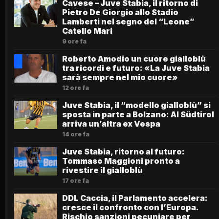
Cavese – Juve Stabia, il ritorno di
Pietro De Giorgio allo Stadio
Lamberti nel segno del “Leone”
Catello Mari
9 ore fa
Roberto Amodio un cuore gialloblù
tra ricordi e futuro: «La Juve Stabia
sarà sempre nel mio cuore»
12 ore fa
Juve Stabia, il “modello gialloblù” si
sposta in parte a Bolzano: Al Südtirol
arriva un’altra ex Vespa
14 ore fa
Juve Stabia, ritorno al futuro:
Tommaso Maggioni pronto a
rivestire il gialloblù
17 ore fa
DDL Caccia, il Parlamento accelera:
cresce il confronto con l’Europa.
Rischio sanzioni pecuniare per