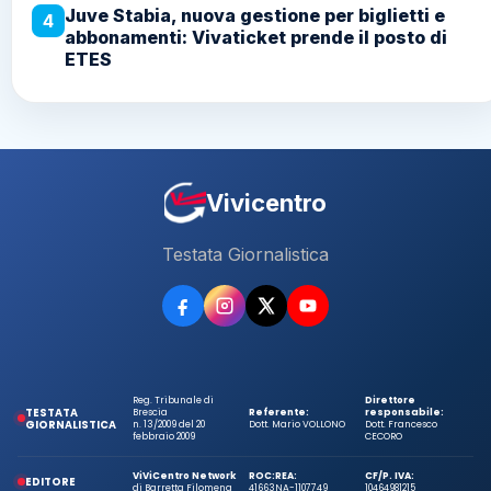
Juve Stabia, nuova gestione per biglietti e
4
abbonamenti: Vivaticket prende il posto di
ETES
Vivicentro
Testata Giornalistica
Reg. Tribunale di
Direttore
TESTATA
Brescia
Referente:
responsabile:
GIORNALISTICA
n. 13/2009 del 20
Dott. Mario VOLLONO
Dott. Francesco
febbraio 2009
CECORO
ViViCentro Network
ROC:
REA:
CF/P. IVA:
EDITORE
di Barretta Filomena
41663
NA-1107749
10464981215