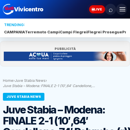
⌕
Vivicentro
LIVE
TRENDING:
CAMPANIA
Terremoto Campi
Campi Flegrei
Flegrei Prosegue
Pro
PUBBLICITÀ
Home
›
Juve Stabia News
›
Juve Stabia – Modena: FINALE 2-1 (10′,64′ Candellone,…
JUVE STABIA NEWS
Juve Stabia – Modena:
FINALE 2-1 (10′,64′