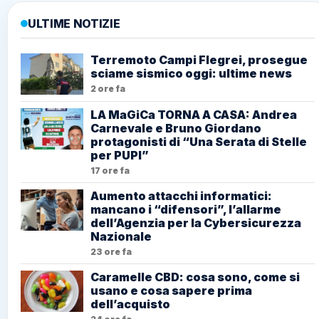
ULTIME NOTIZIE
Terremoto Campi Flegrei, prosegue
sciame sismico oggi: ultime news
2 ore fa
LA MaGiCa TORNA A CASA: Andrea
Carnevale e Bruno Giordano
protagonisti di “Una Serata di Stelle
per PUPI”
17 ore fa
Aumento attacchi informatici:
mancano i “difensori”, l’allarme
dell’Agenzia per la Cybersicurezza
Nazionale
23 ore fa
Caramelle CBD: cosa sono, come si
usano e cosa sapere prima
dell’acquisto