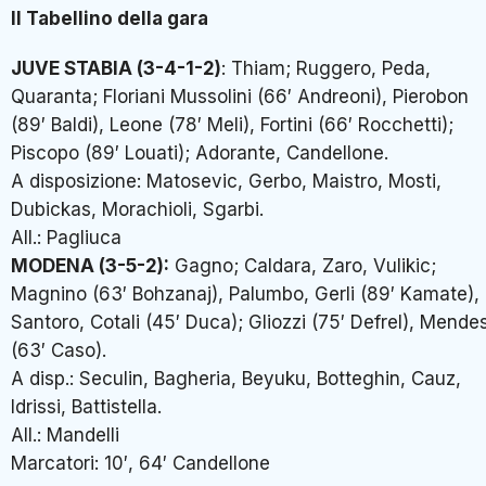
Il Tabellino della gara
JUVE STABIA (3-4-1-2)
: Thiam; Ruggero, Peda,
Quaranta; Floriani Mussolini (66′ Andreoni), Pierobon
(89′ Baldi), Leone (78′ Meli), Fortini (66′ Rocchetti);
Piscopo (89′ Louati); Adorante, Candellone.
A disposizione: Matosevic, Gerbo, Maistro, Mosti,
Dubickas, Morachioli, Sgarbi.
All.: Pagliuca
MODENA (3-5-2):
Gagno; Caldara, Zaro, Vulikic;
Magnino (63′ Bohzanaj), Palumbo, Gerli (89′ Kamate),
Santoro, Cotali (45′ Duca); Gliozzi (75′ Defrel), Mende
(63′ Caso).
A disp.: Seculin, Bagheria, Beyuku, Botteghin, Cauz,
Idrissi, Battistella.
All.: Mandelli
Marcatori: 10′, 64′ Candellone