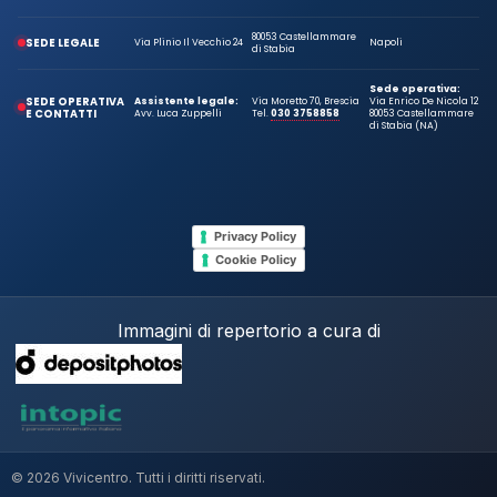
80053 Castellammare
SEDE LEGALE
Via Plinio Il Vecchio 24
Napoli
di Stabia
Sede operativa:
SEDE OPERATIVA
Assistente legale:
Via Moretto 70, Brescia
Via Enrico De Nicola 12
E CONTATTI
Avv. Luca Zuppelli
Tel.
030 3758858
80053 Castellammare
di Stabia (NA)
Privacy Policy
Cookie Policy
Immagini di repertorio a cura di
© 2026 Vivicentro. Tutti i diritti riservati.