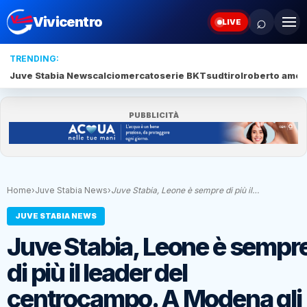
⌕
Vivicentro
LIVE
TRENDING:
Juve Stabia News
calciomercato
serie BKT
sudtirol
roberto amod
PUBBLICITÀ
Home
›
Juve Stabia News
›
Juve Stabia, Leone è sempre di più il…
JUVE STABIA NEWS
Juve Stabia, Leone è sempr
di più il leader del
centrocampo. A Modena gli