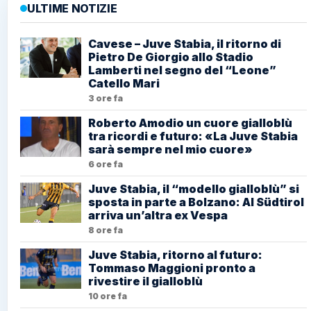
ULTIME NOTIZIE
Cavese – Juve Stabia, il ritorno di
Pietro De Giorgio allo Stadio
Lamberti nel segno del “Leone”
Catello Mari
3 ore fa
Roberto Amodio un cuore gialloblù
tra ricordi e futuro: «La Juve Stabia
sarà sempre nel mio cuore»
6 ore fa
Juve Stabia, il “modello gialloblù” si
sposta in parte a Bolzano: Al Südtirol
arriva un’altra ex Vespa
8 ore fa
Juve Stabia, ritorno al futuro:
Tommaso Maggioni pronto a
rivestire il gialloblù
10 ore fa