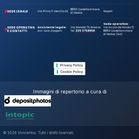
80053 Castellammare
SEDE LEGALE
Via Plinio Il Vecchio 24
Napoli
di Stabia
Sede operativa:
SEDE OPERATIVA
Assistente legale:
Via Moretto 70, Brescia
Via Enrico De Nicola 12
E CONTATTI
Avv. Luca Zuppelli
Tel.
030 3758858
80053 Castellammare
di Stabia (NA)
Privacy Policy
Cookie Policy
Immagini di repertorio a cura di
© 2026 Vivicentro. Tutti i diritti riservati.