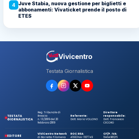
Juve Stabia, nuova gestione per biglietti e
4
abbonamenti: Vivaticket prende il posto di
ETES
Vivicentro
Testata Giornalistica
Reg. Tribunale di
Direttore
TESTATA
Brescia
Referente:
responsabile:
GIORNALISTICA
n. 13/2009 del 20
Dott. Mario VOLLONO
Dott. Francesco
febbraio 2009
CECORO
ViViCentro Network
ROC:
REA:
CF/P. IVA:
EDITORE
di Barretta Filomena
41663
NA-1107749
10464981215