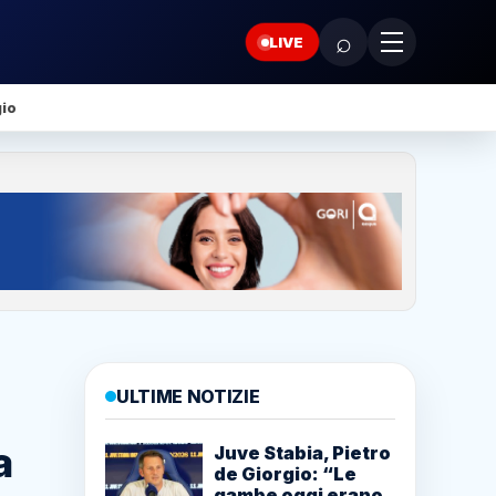
⌕
LIVE
gio
ULTIME NOTIZIE
a
Juve Stabia, Pietro
de Giorgio: “Le
gambe oggi erano