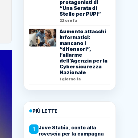
protagonisti di
“Una Serata di
Stelle per PUPI”
22 ore fa
Aumento attacchi
informatici:
mancano i
“difensori”,
l’allarme
dell’Agenzia per la
Cybersicurezza
Nazionale
1 giorno fa
PIÙ LETTE
Juve Stabia, conto alla
1
rovescia per la campagna