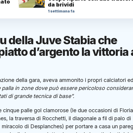
nato
da brividi
1 settimana fa
blu della Juve Stabia che
iatto d’argento la vittoria 
tazione della gara, aveva ammonito i propri calciatori e
 palla in zone dove può essere pericoloso consider
tati di grande tecnica di base”.
e cinque palle gol clamorose (le due occasioni di Floria
s, la traversa di Rocchetti, il diagonale a fil di palo di
n miracolo di Desplanches) per portare a casa un pare