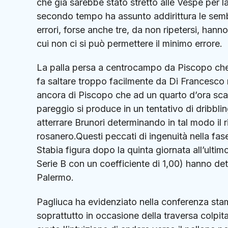
che già sarebbe stato stretto alle Vespe per l
secondo tempo ha assunto addirittura le sem
errori, forse anche tre, da non ripetersi, hann
cui non ci si può permettere il minimo errore.
La palla persa a centrocampo da Piscopo che ha
fa saltare troppo facilmente da Di Francesco 
ancora di Piscopo che ad un quarto d’ora scars
pareggio si produce in un tentativo di dribbling
atterrare Brunori determinando in tal modo il 
rosanero.Questi peccati di ingenuità nella fas
Stabia figura dopo la quinta giornata all’ulti
Serie B con un coefficiente di 1,00) hanno det
Palermo.
Pagliuca ha evidenziato nella conferenza stam
soprattutto in occasione della traversa colpi