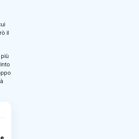
cui
ò il
 più
vinto
roppo
tà
te