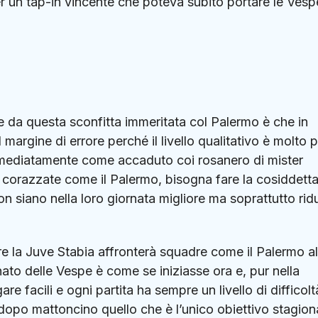
per un tap-in vincente che poteva subito portare le Vesp
 da questa sconfitta immeritata col Palermo è che in
margine di errore perché il livello qualitativo è molto p
 immediatamente come accaduto coi rosanero di mister
i corazzate come il Palermo, bisogna fare la cosiddett
on siano nella loro giornata migliore ma soprattutto rid
e la Juve Stabia affronterà squadre come il Palermo al
onato delle Vespe è come se iniziasse ora e, pur nella
 facili e ogni partita ha sempre un livello di difficolt
dopo mattoncino quello che è l’unico obiettivo stagion