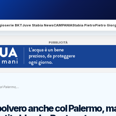
gio
serie BKT
Juve Stabia News
CAMPANIA
Stabia Pietro
Pietro Gior
PUBBLICITÀ
col Palermo,…
polvero anche col Palermo, m