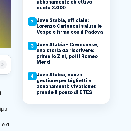
abbonamenti: obiettivo
quota 3.000
Juve Stabia, ufficiale:
2
Lorenzo Carissoni saluta le
Vespe e firma con il Padova
Juve Stabia – Cremonese,
3
una storia da riscrivere:
prima lo Zini, poi il Romeo
Menti
Juve Stabia, nuova
4
gestione per biglietti e
abbonamenti: Vivaticket
prende il posto di ETES
i
pali
ile di