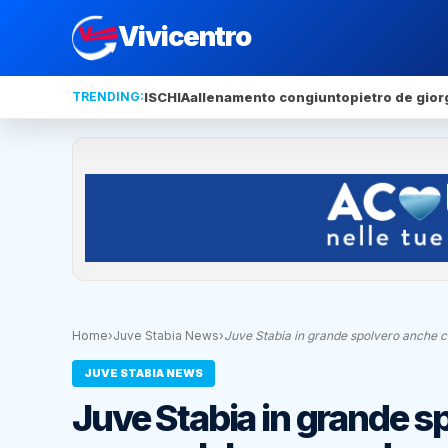
Vivicentro
TRENDING:
ISCHIA
allenamento congiunto
pietro de gior
Home
›
Juve Stabia News
›
Juve Stabia in grande spolvero anche 
JUVE STABIA NEWS
Juve Stabia in grande s