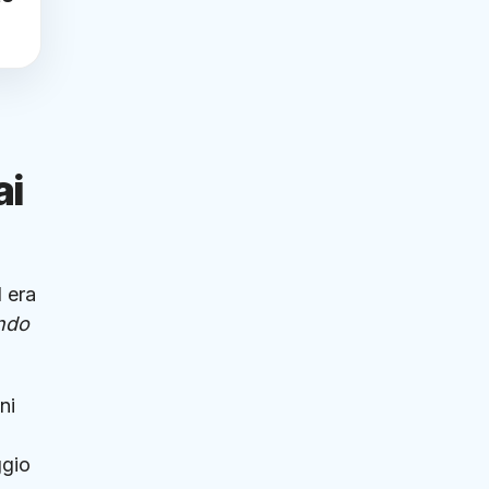
ai
d era
ando
ni
ggio