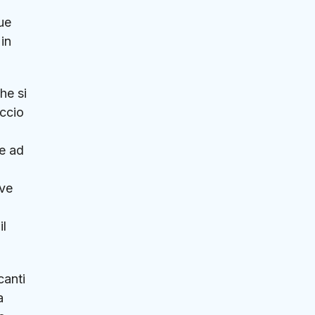
ue
 in
he si
accio
 e ad
uve
il
canti
a