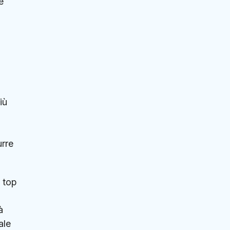
e
iù
a
urre
 top
à
ale