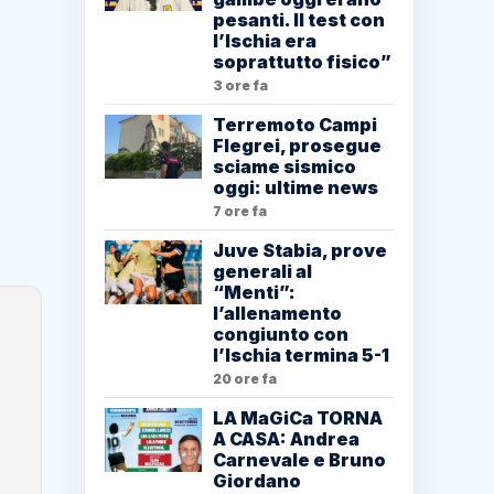
pesanti. Il test con
l’Ischia era
soprattutto fisico”
3 ore fa
Terremoto Campi
Flegrei, prosegue
sciame sismico
oggi: ultime news
7 ore fa
Juve Stabia, prove
generali al
“Menti”:
l’allenamento
congiunto con
l’Ischia termina 5-1
20 ore fa
LA MaGiCa TORNA
A CASA: Andrea
Carnevale e Bruno
Giordano