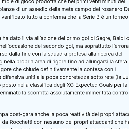
a mole di gioco prodotta che nei primi venti minuti del
bianze di un assedio della metà campo dei rosanero.D
o vanificato tutto a conferma che la Serie B è un torneo
 dato il via all’azione del primo gol di Segre, Baldi c
nell’occasione del secondo gol, ma soprattutto l’error
o dalla fine con la squadra protesa alla ricerca del
 nella propria area di rigore fino ad allungarsi la sfera
rigore che chiude definitivamente la contesa con i
e difensiva uniti alla poca concretezza sotto rete (la J
mo posto nella classifica degli XG Expected Goals per la
erminato la sconfitta assolutamente immeritata contro 
pa post-gara anche la poca reattività dei propri attac
ta da Rocchetti con nessuno dei propri attaccanti che h