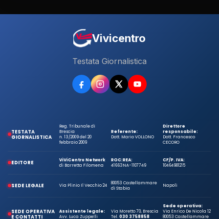
Vivicentro
Testata Giornalistica
Reg. Tribunale di
Direttore
TESTATA
Brescia
Referente:
responsabile:
GIORNALISTICA
n. 13/2009 del 20
Dott. Mario VOLLONO
Dott. Francesco
febbraio 2009
CECORO
ViViCentro Network
ROC:
REA:
CF/P. IVA:
EDITORE
di Barretta Filomena
41663
NA-1107749
10464981215
80053 Castellammare
SEDE LEGALE
Via Plinio Il Vecchio 24
Napoli
di Stabia
Sede operativa:
SEDE OPERATIVA
Assistente legale:
Via Moretto 70, Brescia
Via Enrico De Nicola 12
E CONTATTI
Avv. Luca Zuppelli
Tel.
030 3758858
80053 Castellammare