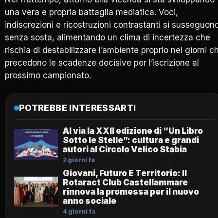
una vera e propria battaglia mediatica. Voci,
indiscrezioni e ricostruzioni contrastanti si susseguon
senza sosta, alimentando un clima di incertezza che
rischia di destabilizzare l’ambiente proprio nei giorni c
precedono le scadenze decisive per l’iscrizione al
prossimo campionato.
POTREBBE INTERESSARTI
Al via la XXII edizione di “Un Libro
Sotto le Stelle”: cultura e grandi
autori al Circolo Velico Stabia
2 giorni fa
Giovani, Futuro E Territorio: Il
Rotaract Club Castellammare
rinnova la promessa per il nuovo
anno sociale
4 giorni fa