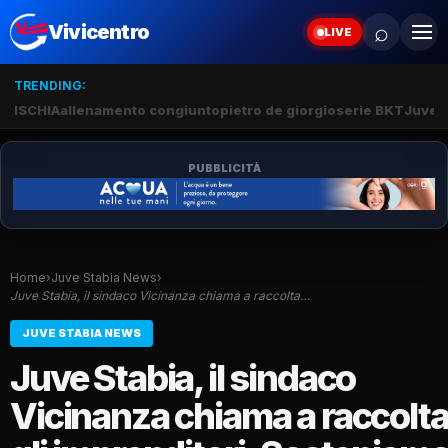
⌕
Vivicentro
LIVE
TRENDING:
ISCHIA
allenamento congiunto
pietro de giorgio
serie BKT
Juve 
PUBBLICITÀ
Home
›
Juve Stabia News
›
Juve Stabia, il sindaco Vicinanza chiama a raccolta…
JUVE STABIA NEWS
Juve Stabia, il sindaco
Vicinanza chiama a raccolt