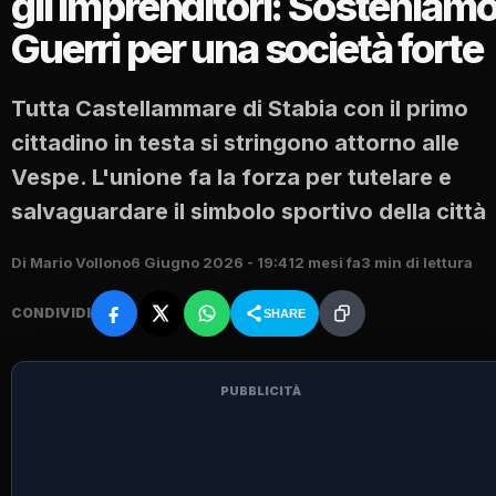
gli imprenditori: Sosteniam
Guerri per una società forte
Tutta Castellammare di Stabia con il primo
cittadino in testa si stringono attorno alle
Vespe. L'unione fa la forza per tutelare e
salvaguardare il simbolo sportivo della città
Di Mario Vollono
6 Giugno 2026 - 19:41
2 mesi fa
3 min di lettura
CONDIVIDI
SHARE
PUBBLICITÀ