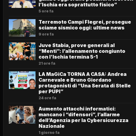
l’Ischia era soprattutto fisico”
5 ore fa
Terremoto Campi Flegrei, prosegue
sciame sismico oggi: ultime news
9 ore fa
Juve Stabia, prove generali al
“Menti”: l’allenamento congiunto
con l’Ischia termina 5-1
21 ore fa
LA MaGiCa TORNA A CASA: Andrea
Carnevale e Bruno Giordano
protagonisti di “Una Serata di Stelle
per PUPI”
24 ore fa
Aumento attacchi informatici:
mancano i “difensori”, l’allarme
dell’Agenzia per la Cybersicurezza
Nazionale
1 giorno fa