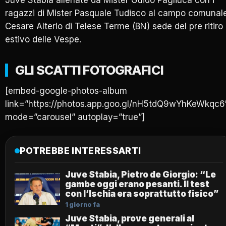
Juve Stabia allenate da Mister Guido Pagliuca con i
ragazzi di Mister Pasquale Tudisco al campo comunal
Cesare Alterio di Telese Terme (BN) sede del pre ritiro
estivo delle Vespe.
GLI SCATTI FOTOGRAFICI
[embed-google-photos-album
link=”https://photos.app.goo.gl/nH5tdQ9wYhKeWkqc6
mode=”carousel” autoplay=”true”]
POTREBBE INTERESSARTI
Juve Stabia, Pietro de Giorgio: “Le
gambe oggi erano pesanti. Il test
con l’Ischia era soprattutto fisico”
1 giorno fa
Juve Stabia, prove generali al