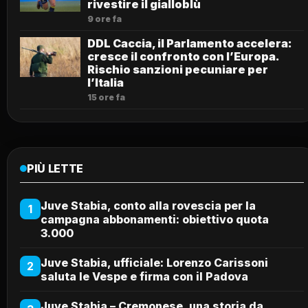
rivestire il gialloblù
9 ore fa
DDL Caccia, il Parlamento accelera:
cresce il confronto con l’Europa.
Rischio sanzioni pecuniare per
l’Italia
15 ore fa
PIÙ LETTE
Juve Stabia, conto alla rovescia per la
1
campagna abbonamenti: obiettivo quota
3.000
Juve Stabia, ufficiale: Lorenzo Carissoni
2
saluta le Vespe e firma con il Padova
Juve Stabia – Cremonese, una storia da