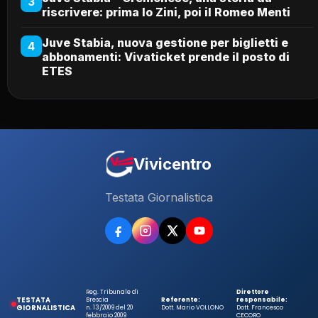
3
riscrivere: prima lo Zini, poi il Romeo Menti
Juve Stabia, nuova gestione per biglietti e
4
abbonamenti: Vivaticket prende il posto di
ETES
Vivicentro
Testata Giornalistica
Reg. Tribunale di
Direttore
TESTATA
Brescia
Referente:
responsabile:
GIORNALISTICA
n. 13/2009 del 20
Dott. Mario VOLLONO
Dott. Francesco
febbraio 2009
CECORO