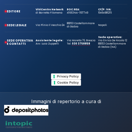
ViViCentro Network
ROC:
REA:
CF/P. IVA:
EDITORE
di Barretta Filomena
41663
NA-1107749
10464981215
80053 Castellammare
SEDE LEGALE
Via Plinio Il Vecchio 24
Napoli
di Stabia
Sede operativa:
SEDE OPERATIVA
Assistente legale:
Via Moretto 70, Brescia
Via Enrico De Nicola 12
E CONTATTI
Avv. Luca Zuppelli
Tel.
030 3758858
80053 Castellammare
di Stabia (NA)
Privacy Policy
Cookie Policy
Immagini di repertorio a cura di