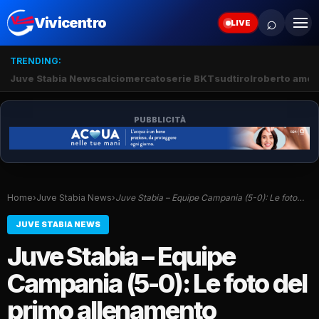
⌕
Vivicentro
LIVE
TRENDING:
Juve Stabia News
calciomercato
serie BKT
sudtirol
roberto amod
PUBBLICITÀ
Home
›
Juve Stabia News
›
Juve Stabia – Equipe Campania (5-0): Le foto…
JUVE STABIA NEWS
Juve Stabia – Equipe
Campania (5-0): Le foto del
primo allenamento