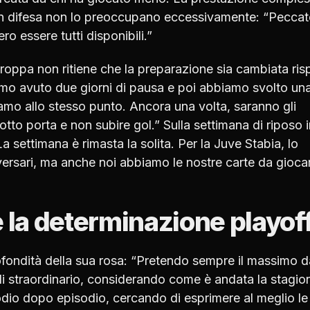
 in difesa non lo preoccupano eccessivamente: “Pecca
o essere tutti disponibili.”
roppa non ritiene che la preparazione sia cambiata ris
amo avuto due giorni di pausa e poi abbiamo svolto un
iamo allo stesso punto. Ancora una volta, saranno gli
tto porta e non subire gol.” Sulla settimana di riposo i
a settimana è rimasta la solita. Per la Juve Stabia, lo
ersari, ma anche noi abbiamo le nostre carte da gioca
e la determinazione playof
ofondità della sua rosa: “Pretendo sempre il massimo d
di straordinario, considerando come è andata la stagio
dio dopo episodio, cercando di esprimere al meglio le