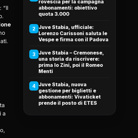
rovescia per la campagna
 “Il
abbonamenti: obiettivo
quota 3.000
o.
ione
Juve Stabia, ufficiale:
2
amo
Lorenzo Carissoni saluta le
Vespe e firma con il Padova
ati.
Juve Stabia – Cremonese,
3
una storia da riscrivere:
prima lo Zini, poi il Romeo
Menti
Juve Stabia, nuova
4
gestione per biglietti e
abbonamenti: Vivaticket
prende il posto di ETES
ta
i a
lo,