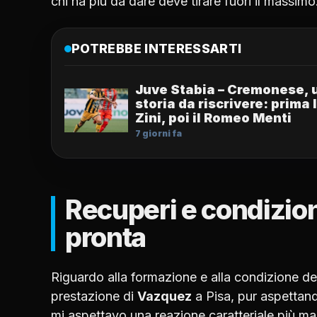
chi ha più da dare deve tirare fuori il massimo
POTREBBE INTERESSARTI
Juve Stabia – Cremonese, 
storia da riscrivere: prima 
Zini, poi il Romeo Menti
7 giorni fa
Recuperi e condizion
pronta
Riguardo alla formazione e alla condizione dei
prestazione di
Vazquez
a Pisa, pur aspettando
mi aspettavo una reazione caratteriale più m