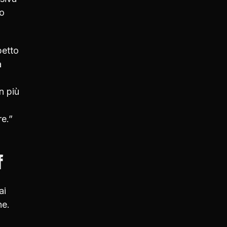
to
petto
a
n più
re.”
f
ai
ne.