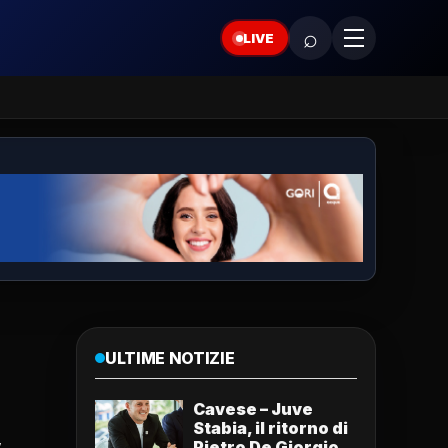
⌕
LIVE
ULTIME NOTIZIE
Cavese – Juve
Stabia, il ritorno di
Pietro De Giorgio