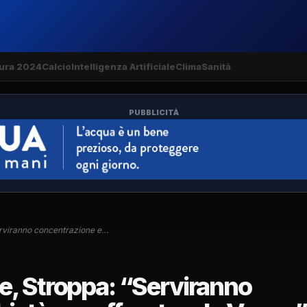
ura 2024
Calcio
Intelligenza Artificiale
Clima
Sanità
PUBBLICITÀ
erviranno concentrazione e…
e, Stroppa: “Serviranno