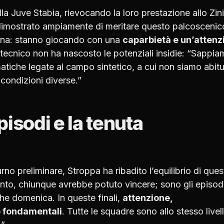
a Juve Stabia, rievocando la loro prestazione allo Zini:
a dimostrato ampiamente di meritare questo palcoscenic
mona: stanno giocando con una
caparbietà e un’attenz
l tecnico non ha nascosto le potenziali insidie: “Sappi
atiche legate al campo sintetico, a cui non siamo abitu
ondizioni diverse.”
isodi e la tenuta
urno preliminare, Stroppa ha ribadito l’equilibrio di ques
nto, chiunque avrebbe potuto vincere; sono gli episod
che domenica. In queste finali,
attenzione,
 fondamentali
. Tutte le squadre sono allo stesso livel