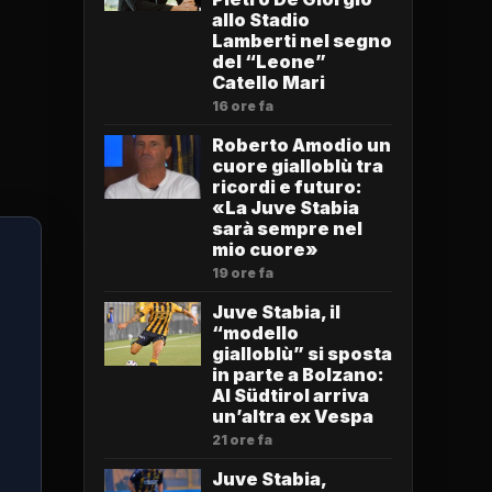
”
allo Stadio
Lamberti nel segno
del “Leone”
Catello Mari
16 ore fa
Roberto Amodio un
cuore gialloblù tra
ricordi e futuro:
«La Juve Stabia
sarà sempre nel
mio cuore»
19 ore fa
Juve Stabia, il
“modello
gialloblù” si sposta
in parte a Bolzano:
Al Südtirol arriva
un’altra ex Vespa
21 ore fa
Juve Stabia,