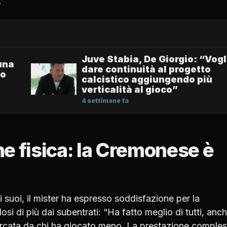
.”
Juve Stabia, De Giorgio: “Vogl
una
dare continuità al progetto
lo
calcistico aggiungendo più
verticalità al gioco”
4 settimane fa
e fisica: la Cremonese è
 suoi, il mister ha espresso soddisfazione per la
si di più dai subentrati: “Ha fatto meglio di tutti, anc
arcata da chi ha giocato meno. La prestazione comples