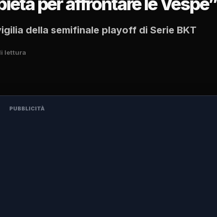
ietà per affrontare le Vespe
igilia della semifinale playoff di Serie BKT
i lettura
PUBBLICITÀ