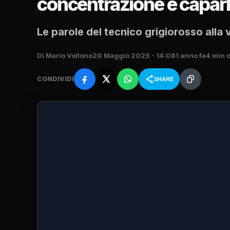
concentrazione e caparb
Le parole del tecnico grigiorosso alla v
Di Mario Vollono
20 Maggio 2025 - 14:08
1 anno fa
4 min d
CONDIVIDI
SHARE