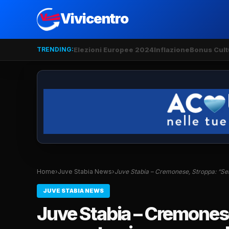
Vivicentro
TRENDING:
Elezioni Europee 2024
Inflazione
Bonus Cult
Home
›
Juve Stabia News
›
Juve Stabia – Cremonese, Stroppa: “S
JUVE STABIA NEWS
Juve Stabia – Cremones