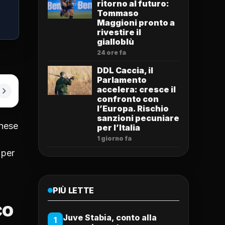
ritorno al futuro:
Tommaso
Maggioni pronto a
rivestire il
gialloblù
24 ore fa
DDL Caccia, il
Parlamento
accelera: cresce il
confronto con
l’Europa. Rischio
sanzioni pecuniare
onese
per l’Italia
1 giorno fa
 per
PIÙ LETTE
co
Juve Stabia, conto alla
1