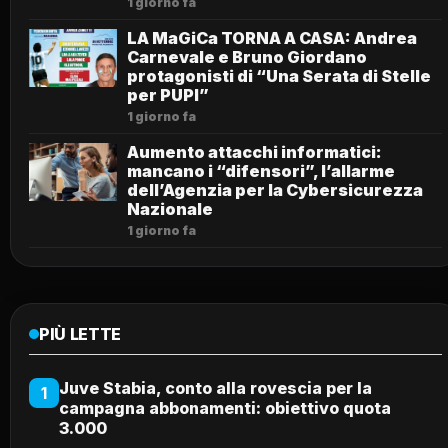
1 giorno fa
LA MaGiCa TORNA A CASA: Andrea
Carnevale e Bruno Giordano
protagonisti di “Una Serata di Stelle
per PUPI”
1 giorno fa
Aumento attacchi informatici:
mancano i “difensori”, l’allarme
dell’Agenzia per la Cybersicurezza
Nazionale
1 giorno fa
PIÙ LETTE
Juve Stabia, conto alla rovescia per la
1
campagna abbonamenti: obiettivo quota
3.000