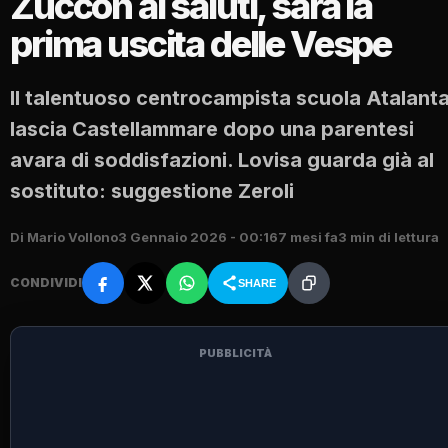
Zuccon ai saluti, sarà la
prima uscita delle Vespe
Il talentuoso centrocampista scuola Atalant
lascia Castellammare dopo una parentesi
avara di soddisfazioni. Lovisa guarda già al
sostituto: suggestione Zeroli
Di Mario Vollono
3 Gennaio 2026 - 00:16
7 mesi fa
3 min di lettura
CONDIVIDI
SHARE
PUBBLICITÀ