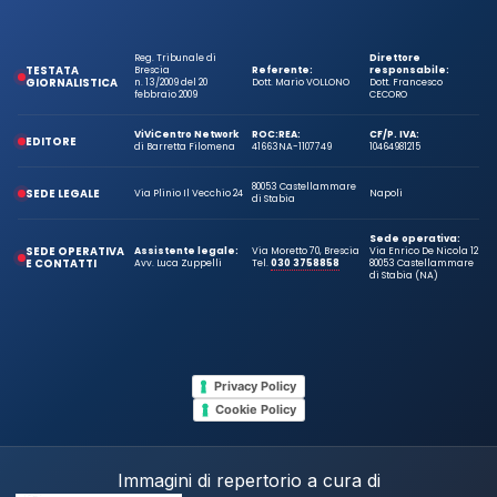
Reg. Tribunale di
Direttore
TESTATA
Brescia
Referente:
responsabile:
GIORNALISTICA
n. 13/2009 del 20
Dott. Mario VOLLONO
Dott. Francesco
febbraio 2009
CECORO
ViViCentro Network
ROC:
REA:
CF/P. IVA:
EDITORE
di Barretta Filomena
41663
NA-1107749
10464981215
80053 Castellammare
SEDE LEGALE
Via Plinio Il Vecchio 24
Napoli
di Stabia
Sede operativa:
SEDE OPERATIVA
Assistente legale:
Via Moretto 70, Brescia
Via Enrico De Nicola 12
E CONTATTI
Avv. Luca Zuppelli
Tel.
030 3758858
80053 Castellammare
di Stabia (NA)
Privacy Policy
Cookie Policy
Immagini di repertorio a cura di