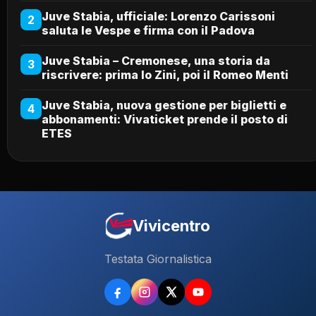
Juve Stabia, ufficiale: Lorenzo Carissoni
2
saluta le Vespe e firma con il Padova
Juve Stabia – Cremonese, una storia da
3
riscrivere: prima lo Zini, poi il Romeo Menti
Juve Stabia, nuova gestione per biglietti e
4
abbonamenti: Vivaticket prende il posto di
ETES
Vivicentro
Testata Giornalistica