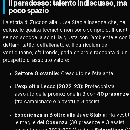
Il paradosso: talento indiscusso, ma
poco spazio
La storia di Zuccon alla Juve Stabia insegna che, nel
calcio, le qualità tecniche non sono sempre sufficienti
se non scocca la scintilla giusta con l’ambiente e con 
dettami tattici dell’allenatore. Il curriculum del
ventiduenne, d’altronde, parla chiaro e racconta di un
prospetto di assoluto valore:
Settore Giovanile:
Cresciuto nell’Atalanta.
L’exploit a Lecco (2022-23):
Protagonista
assoluto della promozione in B con
40 presenze
(tra campionato e playoff) e 3 assist.
Esperienza in B oltre alla Juve Stabia:
Ha vestit
le maglie del
Cosenza
(30 presenze e 3 assist
nella stagione 2023-2024) e della
Salernitana
(1